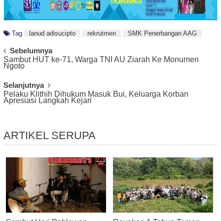
Tag
lanud adisucipto
rekrutmen
SMK Penerbangan AAG
Post
Sebelumnya
Sambut HUT ke-71, Warga TNI AU Ziarah Ke Monumen
Navigation
Ngoto
Selanjutnya
Pelaku Klithih Dihukum Masuk Bui, Keluarga Korban
Apresiasi Langkah Kejari
ARTIKEL SERUPA