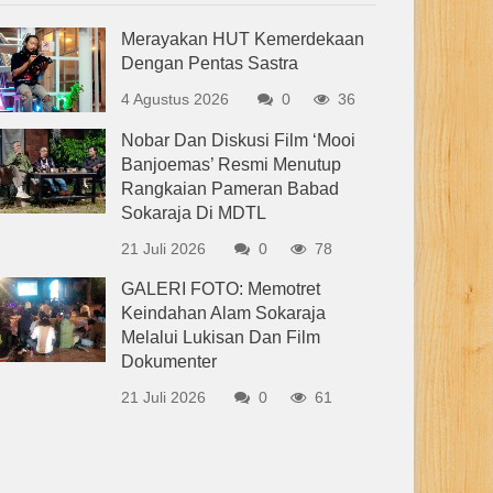
Merayakan HUT Kemerdekaan
Dengan Pentas Sastra
4 Agustus 2026
0
36
Nobar Dan Diskusi Film ‘Mooi
Banjoemas’ Resmi Menutup
Rangkaian Pameran Babad
Sokaraja Di MDTL
21 Juli 2026
0
78
GALERI FOTO: Memotret
Keindahan Alam Sokaraja
Melalui Lukisan Dan Film
Dokumenter
21 Juli 2026
0
61