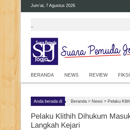
Skip
Jum'at, 7 Agustus 2026
to
content
BERANDA
NEWS
REVIEW
FIKSI
Anda berada di
Beranda >
News
>
Pelaku Klit
Pelaku Klithih Dihukum Masuk
Langkah Kejari