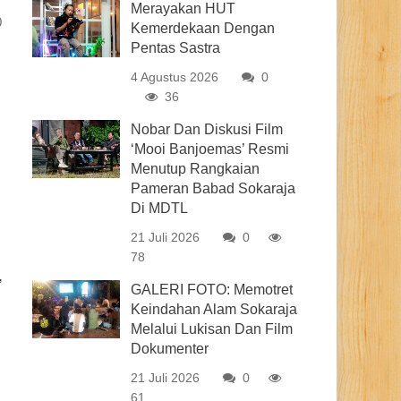
Merayakan HUT
0
Kemerdekaan Dengan
Pentas Sastra
4 Agustus 2026
0
36
Nobar Dan Diskusi Film
‘Mooi Banjoemas’ Resmi
Menutup Rangkaian
Pameran Babad Sokaraja
Di MDTL
21 Juli 2026
0
78
”
GALERI FOTO: Memotret
Keindahan Alam Sokaraja
Melalui Lukisan Dan Film
Dokumenter
21 Juli 2026
0
61