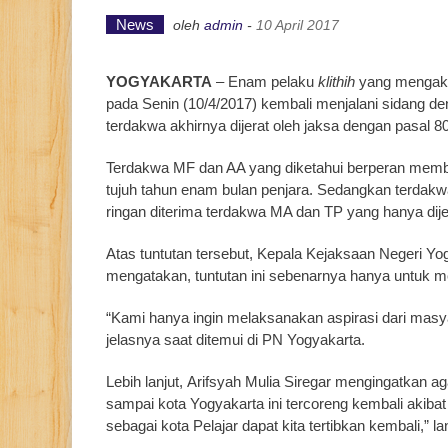
News
oleh
admin
-
10 April 2017
YOGYAKARTA
– Enam pelaku
klithih
yang mengaki
pada Senin (10/4/2017) kembali menjalani sidang de
terdakwa akhirnya dijerat oleh jaksa dengan pasal 
Terdakwa MF dan AA yang diketahui berperan membac
tujuh tahun enam bulan penjara. Sedangkan terdakwa
ringan diterima terdakwa MA dan TP yang hanya dijer
Atas tuntutan tersebut, Kepala Kejaksaan Negeri Yog
mengatakan, tuntutan ini sebenarnya hanya untuk m
“Kami hanya ingin melaksanakan aspirasi dari masyar
jelasnya saat ditemui di PN Yogyakarta.
Lebih lanjut, Arifsyah Mulia Siregar mengingatkan ag
sampai kota Yogyakarta ini tercoreng kembali akibat
sebagai kota Pelajar dapat kita tertibkan kembali,” la