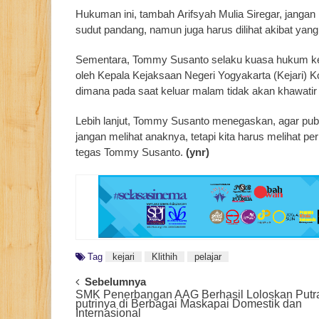
Hukuman ini, tambah Arifsyah Mulia Siregar, jangan h
sudut pandang, namun juga harus dilihat akibat yang 
Sementara, Tommy Susanto selaku kuasa hukum kel
oleh Kepala Kejaksaan Negeri Yogyakarta (Kejari) K
dimana pada saat keluar malam tidak akan khawatir l
Lebih lanjut, Tommy Susanto menegaskan, agar publ
jangan melihat anaknya, tetapi kita harus melihat pe
tegas Tommy Susanto.
(ynr)
Tag
kejari
Klithih
pelajar
Post
Sebelumnya
SMK Penerbangan AAG Berhasil Loloskan Putr
Navigation
putrinya di Berbagai Maskapai Domestik dan
Internasional