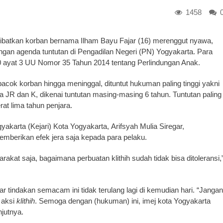
1458
batkan korban bernama Ilham Bayu Fajar (16) merenggut nyawa,
ngan agenda tuntutan di Pengadilan Negeri (PN) Yogyakarta. Para
80 ayat 3 UU Nomor 35 Tahun 2014 tentang Perlindungan Anak.
ok korban hingga meninggal, dituntut hukuman paling tinggi yakni
 JR dan K, dikenai tuntutan masing-masing 6 tahun. Tuntutan paling
at lima tahun penjara.
yakarta (Kejari) Kota Yogyakarta, Arifsyah Mulia Siregar,
emberikan efek jera saja kepada para pelaku.
akat saja, bagaimana perbuatan klithih sudah tidak bisa ditoleransi,
ar tindakan semacam ini tidak terulang lagi di kemudian hari. “Jangan
 aksi
klithih
. Semoga dengan (hukuman) ini, imej kota Yogyakarta
njutnya.