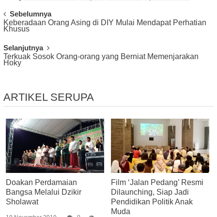
Post
Sebelumnya
Keberadaan Orang Asing di DIY Mulai Mendapat Perhatian
Navigation
Khusus
Selanjutnya
Terkuak Sosok Orang-orang yang Berniat Memenjarakan
Hoky
ARTIKEL SERUPA
Doakan Perdamaian
Film ‘Jalan Pedang’ Resmi
Bangsa Melalui Dzikir
Dilaunching, Siap Jadi
Sholawat
Pendidikan Politik Anak
Muda