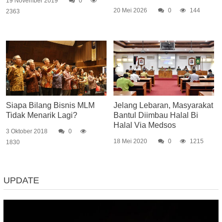
19 November 2019
0
20 Mei 2026
0
144
2363
Siapa Bilang Bisnis MLM
Jelang Lebaran, Masyarakat
Tidak Menarik Lagi?
Bantul Diimbau Halal Bi
Halal Via Medsos
3 Oktober 2018
0
18 Mei 2020
0
1215
1830
UPDATE