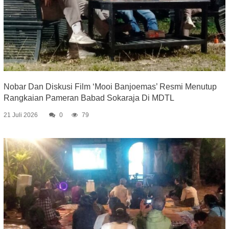
Nobar Dan Diskusi Film ‘Mooi Banjoemas’ Resmi Menutup
Rangkaian Pameran Babad Sokaraja Di MDTL
21 Juli 2026
0
79