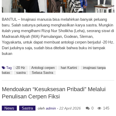
BANTUL – Imajinasi manusia bisa melahirkan banyak peluang
baru. Salah satunya peluang menghasilkan karya sastra. Mungkin
itulah yang mengilhami Rizqi Nur Sholikha (Leha), seorang siswi di
Madrasah Aliyah (MA) Pamulangan, Godean, Sleman,
Yogyakarta, untuk dapat membuat antologi cerpen berjudul -20 Hz.
Dari judulnya saja, sudah bisa ditebak bahwa buku ini tampak
bukan
Tag
-20 Hz
Antologi cerpen
hari Kartini
imajinasi tanpa
batas
sastra
Selasa Sastra
Mendoakan “Kesuksesan Pribadi” Melalui
Penulisan Cerpen Fiksi
News
Sastra
0
145
oleh
admin
-
22 April 2026