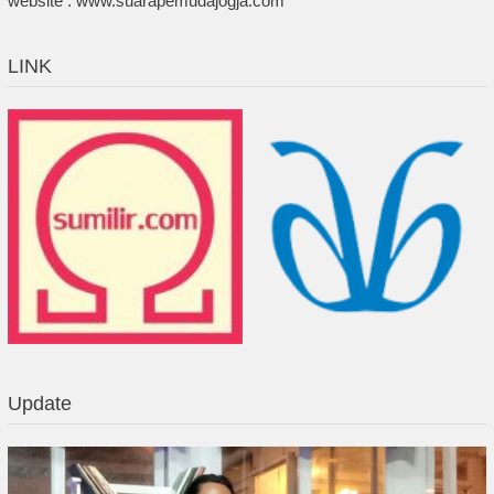
website : www.suarapemudajogja.com
LINK
Update