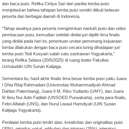
dan baca puisi. Refika Cintya Sari dari panitia lomba puisi
menjelaskan bahwa tahapan lomba puisi sendiri diikuti belasan
peserta dari berbagai daerah di Indonesia.
“Tahap awalnya para peserta mengirimkan naskah puisi dan video
pembacaan puisi, kemudian setelah dinilai juri dipilih lima finalis
yang dinilai pada hari ini, penentuan urutan pemenang kejuaraan
lomba dilakukan dengan baca puisi secara luring dihadapan juri
lomba puisi Tedi Kusyairi salah satu sastrawan Yogyakarta,”
terang Refika Selasa (20/5/2025) di ruang teater Fakultas
Ushuluddin UIN Sunan Kalijaga.
Sementara itu, hasil akhir finalis lima besar lomba puisi yaitu Juara
I Dhia Ritaj Rahmadani (Universitas Muhammadiyah Ahmad
Dahlan Palembang), Juara II M. Riko Yudianto (UMY), dan Juara
III Ibnu Nur Adin Fadilah (UNSOED Purwakarta), serta para finalis,
Febri Alfatah (UNS), dan Nurul Liwaul Hamdiyah (UIN Sunan
Kalijaga Yogyakarta).
Penilaian lomba puisi terdiri atas; kreativitas dan originalitas puisi
(30%), retorika: vokal, artikulasi dan intonasi (25%), interaksi: