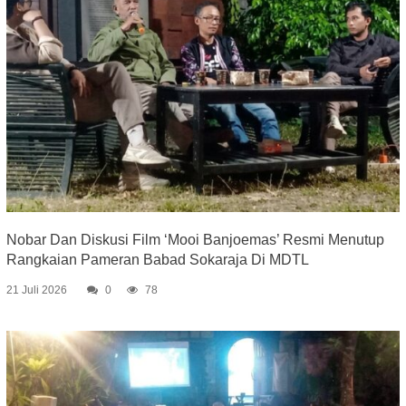
Nobar Dan Diskusi Film ‘Mooi Banjoemas’ Resmi Menutup
Rangkaian Pameran Babad Sokaraja Di MDTL
21 Juli 2026
0
78