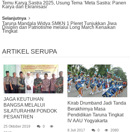
Temu Karya Sastra 2025, Usung Tema ‘Meta Sastra: Panen
Navigation
Karya dan Ekranisasi’
Selanjutnya
Taruna Mandala Widya SMKN 1 Pleret Tunjukkan Jiwa
Disiplin dan Patriotisme melalui Long March Kenaikan
Tingkat
ARTIKEL SERUPA
JAGA KEUTUHAN
Kirab Drumband Jadi Tanda
BANGSA MELALUI
Berakhirnya Masa
SILATURAHIM PONDOK
Pendidikan Taruna Tingkat
PESANTREN
IV AAU Yogyakarta
25 Oktober 2019
0
8 Juli 2017
0
2080