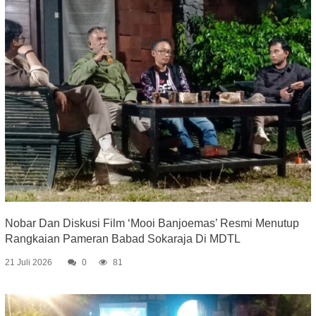
Nobar Dan Diskusi Film ‘Mooi Banjoemas’ Resmi Menutup
Rangkaian Pameran Babad Sokaraja Di MDTL
21 Juli 2026
0
81