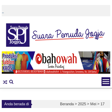
Skip
to
content
Anda berada di
Beranda >
2025
>
Mei
>
17