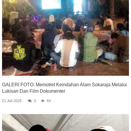
GALERI FOTO: Memotret Keindahan Alam Sokaraja Melalui
Lukisan Dan Film Dokumenter
21 Juli 2026
0
64