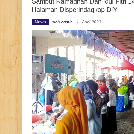
Sambut Ramadhan Dan Idul Fitri 
Halaman Disperindagkop DIY
News
oleh
admin
-
11 April 2023