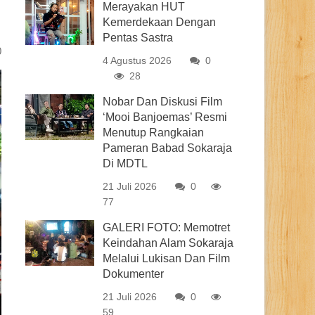
Merayakan HUT
Kemerdekaan Dengan
Pentas Sastra
0
4 Agustus 2026
0
28
Nobar Dan Diskusi Film
‘Mooi Banjoemas’ Resmi
Menutup Rangkaian
Pameran Babad Sokaraja
Di MDTL
21 Juli 2026
0
77
GALERI FOTO: Memotret
Keindahan Alam Sokaraja
Melalui Lukisan Dan Film
Dokumenter
21 Juli 2026
0
59