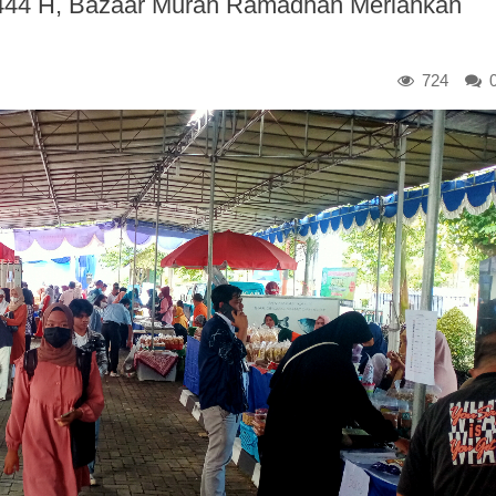
1444 H, Bazaar Murah Ramadhan Meriahkan
724