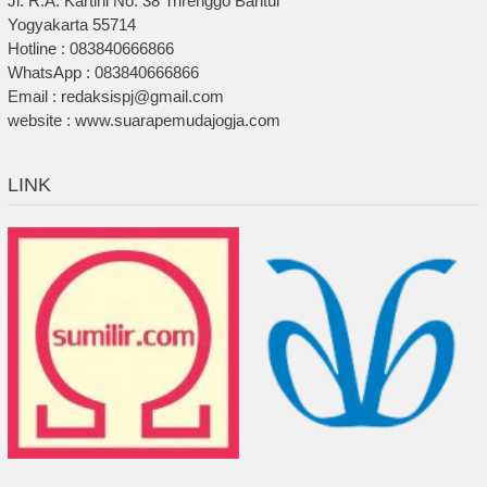
Jl. R.A. Kartini No. 38 Trirenggo Bantul
Yogyakarta 55714
Hotline : 083840666866
WhatsApp : 083840666866
Email : redaksispj@gmail.com
website : www.suarapemudajogja.com
LINK