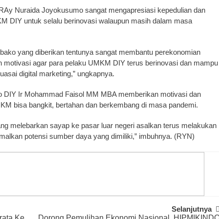
RAy Nuraida Joyokusumo sangat mengapresiasi kepedulian dan
KM DIY untuk selalu berinovasi walaupun masih dalam masa
ako yang diberikan tentunya sangat membantu perekonomian
n motivasi agar para pelaku UMKM DIY terus berinovasi dan mampu
guasai digital marketing,” ungkapnya.
do DIY Ir Mohammad Faisol MM MBA memberikan motivasi dan
M bisa bangkit, bertahan dan berkembang di masa pandemi.
ng melebarkan sayap ke pasar luar negeri asalkan terus melakukan
alkan potensi sumber daya yang dimiliki,” imbuhnya. (RYN)
Selanjutnya
rata Ke
Dorong Pemulihan Ekonomi Nasional, HIPMIKIND