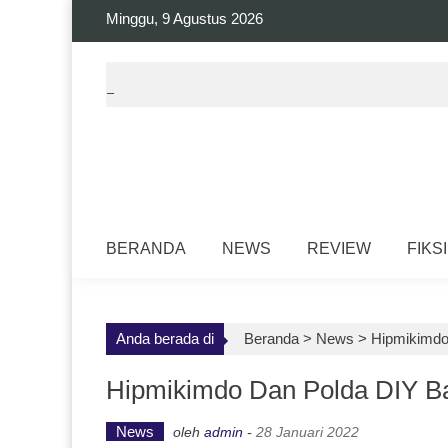
Skip
Minggu, 9 Agustus 2026
to
content
BERANDA
NEWS
REVIEW
FIKSI
Anda berada di
Beranda >
News
>
Hipmikimdo
Hipmikimdo Dan Polda DIY 
News
oleh
admin
-
28 Januari 2022