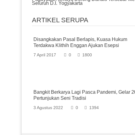
Navigation
Seluruh D.I. Yogyakarta
ARTIKEL SERUPA
Disangkakan Pasal Berlapis, Kuasa Hukum
Terdakwa Klithih Enggan Ajukan Esepsi
7 April 2017
0
1800
Bangkit Berkarya Lagi Pasca Pandemi, Gelar 2
Pertunjukan Seni Tradisi
3 Agustus 2022
0
1394