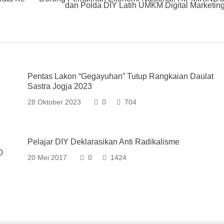
dan Polda DIY Latih UMKM Digital Marketin
Pentas Lakon “Gegayuhan” Tutup Rangkaian Daulat
Sastra Jogja 2023
28 Oktober 2023
0
704
Pelajar DIY Deklarasikan Anti Radikalisme
0
20 Mei 2017
0
1424