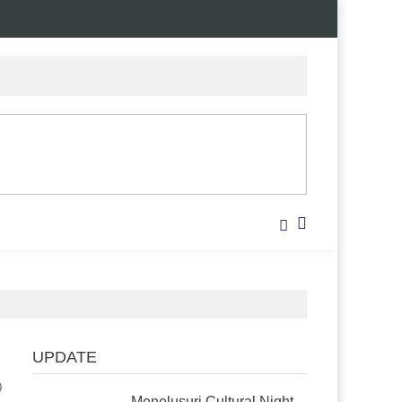
UPDATE
0
Menelusuri Cultural Night