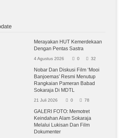
date
Merayakan HUT Kemerdekaan
Dengan Pentas Sastra
4 Agustus 2026
0
32
Nobar Dan Diskusi Film ‘Mooi
Banjoemas’ Resmi Menutup
Rangkaian Pameran Babad
Sokaraja Di MDTL
21 Juli 2026
0
78
GALERI FOTO: Memotret
Keindahan Alam Sokaraja
Melalui Lukisan Dan Film
Dokumenter