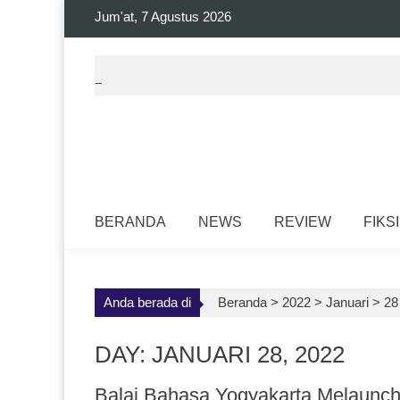
Skip
Jum'at, 7 Agustus 2026
to
content
BERANDA
NEWS
REVIEW
FIKSI
Anda berada di
Beranda >
2022
>
Januari
>
28
DAY: JANUARI 28, 2022
Balai Bahasa Yogyakarta Melaunc