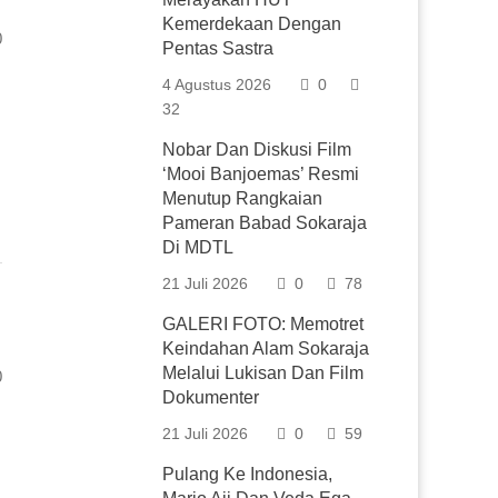
Kemerdekaan Dengan
0
Pentas Sastra
4 Agustus 2026
0
32
Nobar Dan Diskusi Film
‘Mooi Banjoemas’ Resmi
Menutup Rangkaian
Pameran Babad Sokaraja
Di MDTL
21 Juli 2026
0
78
GALERI FOTO: Memotret
Keindahan Alam Sokaraja
Melalui Lukisan Dan Film
0
Dokumenter
21 Juli 2026
0
59
Pulang Ke Indonesia,