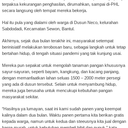
terpaksa kekurangan penghasilan, dirumahkan, sampai di-PHL
secara langsung oleh tempat mereka bekerja.
Hal itu pula yang dialami oleh warga di Dusun Neco, kelurahan
Sabdodadi, Kecamatan Sewon, Bantul.
Akhirnya, sejak dua bulan terakhir ini, masyarakat setempat
berinisiatif melakukan terobosan baru, sebagai langkah untuk tetap
bertahan hidup, di tengah situasi pandemi yang tak kunjung usai.
Mereka pun sepakat untuk mengolah tanaman pangan khususnya
sayur-sayuran, seperti bayam, kangkung, dan kacang panjang,
dengan memanfaatkan lahan seluas 1500 – 2000 meter persegi
yang ada di dusun tersebut. Selain untuk menyambung hidup,
mereka juga berusaha untuk mencukupi kebutuhan pangan
masyarakat sekitar.
“Hasilnya ya lumayan, saat ini kami sudah panen yang keempat
kalinya dalam dua bulan. Waktu panen pertama kita berikan gratis
kepada warga, namun untuk kedua dan steeusnya kita jual dengan
harga murah, untuk kebutuhan membeli bibit dan pupuk,” kata