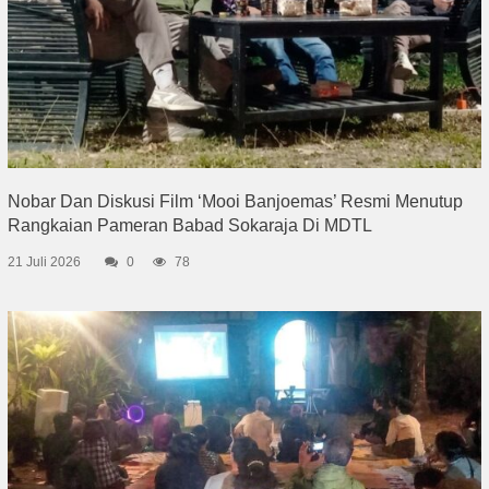
Nobar Dan Diskusi Film ‘Mooi Banjoemas’ Resmi Menutup
Rangkaian Pameran Babad Sokaraja Di MDTL
21 Juli 2026
0
78