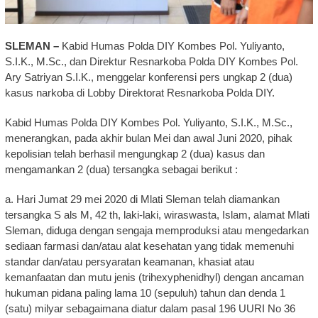
SLEMAN –
Kabid Humas Polda DIY Kombes Pol. Yuliyanto,
S.I.K., M.Sc., dan Direktur Resnarkoba Polda DIY Kombes Pol.
Ary Satriyan S.I.K., menggelar konferensi pers ungkap 2 (dua)
kasus narkoba di Lobby Direktorat Resnarkoba Polda DIY.
Kabid Humas Polda DIY Kombes Pol. Yuliyanto, S.I.K., M.Sc.,
menerangkan, pada akhir bulan Mei dan awal Juni 2020, pihak
kepolisian telah berhasil mengungkap 2 (dua) kasus dan
mengamankan 2 (dua) tersangka sebagai berikut :
a. Hari Jumat 29 mei 2020 di Mlati Sleman telah diamankan
tersangka S als M, 42 th, laki-laki, wiraswasta, Islam, alamat Mlati
Sleman, diduga dengan sengaja memproduksi atau mengedarkan
sediaan farmasi dan/atau alat kesehatan yang tidak memenuhi
standar dan/atau persyaratan keamanan, khasiat atau
kemanfaatan dan mutu jenis (trihexyphenidhyl) dengan ancaman
hukuman pidana paling lama 10 (sepuluh) tahun dan denda 1
(satu) milyar sebagaimana diatur dalam pasal 196 UURI No 36