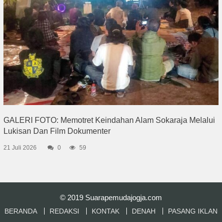
GALERI FOTO: Memotret Keindahan Alam Sokaraja Melalui
Lukisan Dan Film Dokumenter
21 Juli 2026
0
59
© 2019
Suarapemudajogja.com
BERANDA
REDAKSI
KONTAK
DENAH
PASANG IKLAN