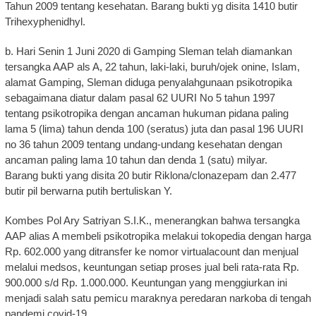
Tahun 2009 tentang kesehatan. Barang bukti yg disita 1410 butir
Trihexyphenidhyl.
b. Hari Senin 1 Juni 2020 di Gamping Sleman telah diamankan
tersangka AAP als A, 22 tahun, laki-laki, buruh/ojek onine, Islam,
alamat Gamping, Sleman diduga penyalahgunaan psikotropika
sebagaimana diatur dalam pasal 62 UURI No 5 tahun 1997
tentang psikotropika dengan ancaman hukuman pidana paling
lama 5 (lima) tahun denda 100 (seratus) juta dan pasal 196 UURI
no 36 tahun 2009 tentang undang-undang kesehatan dengan
ancaman paling lama 10 tahun dan denda 1 (satu) milyar.
Barang bukti yang disita 20 butir Riklona/clonazepam dan 2.477
butir pil berwarna putih bertuliskan Y.
Kombes Pol Ary Satriyan S.I.K., menerangkan bahwa tersangka
AAP alias A membeli psikotropika melakui tokopedia dengan harga
Rp. 602.000 yang ditransfer ke nomor virtualacount dan menjual
melalui medsos, keuntungan setiap proses jual beli rata-rata Rp.
900.000 s/d Rp. 1.000.000. Keuntungan yang menggiurkan ini
menjadi salah satu pemicu maraknya peredaran narkoba di tengah
pandemi covid-19.