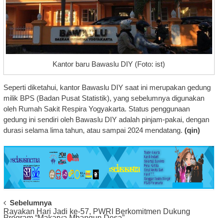
Kantor baru Bawaslu DIY (Foto: ist)
Seperti diketahui, kantor Bawaslu DIY saat ini merupakan gedung
milik BPS (Badan Pusat Statistik), yang sebelumnya digunakan
oleh Rumah Sakit Respira Yogyakarta. Status penggunaan
gedung ini sendiri oleh Bawaslu DIY adalah pinjam-pakai, dengan
durasi selama lima tahun, atau sampai 2024 mendatang.
(qin)
Post
Sebelumnya
Rayakan Hari Jadi ke-57, PWRI Berkomitmen Dukung
Navigation
Program “Makarya Mbangun Desa”