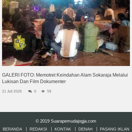
GALERI FOTO: Memotret Keindahan Alam Sokaraja Melalui
Lukisan Dan Film Dokumenter
21 Juli 2026
0
59
© 2019
Suarapemudajogja.com
BERANDA
REDAKSI
KONTAK
DENAH
PASANG IKLAN