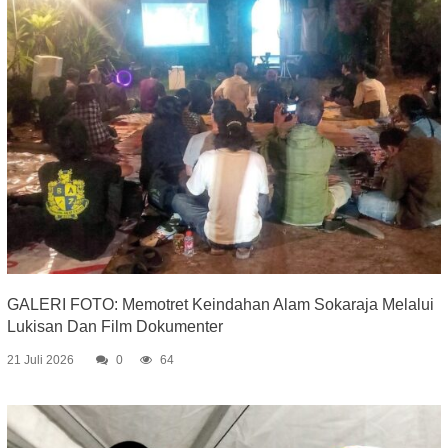
GALERI FOTO: Memotret Keindahan Alam Sokaraja Melalui
Lukisan Dan Film Dokumenter
21 Juli 2026
0
64