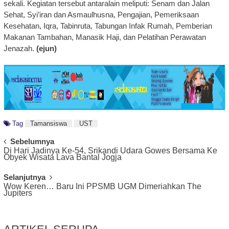
sekali. Kegiatan tersebut antaralain meliputi: Senam dan Jalan
Sehat, Syi’iran dan Asmaulhusna, Pengajian, Pemeriksaan
Kesehatan, Iqra, Tabinruta, Tabungan Infak Rumah, Pemberian
Makanan Tambahan, Manasik Haji, dan Pelatihan Perawatan
Jenazah.
(ejun)
Tag
Tamansiswa
UST
Post
Sebelumnya
Di Hari Jadinya Ke-54, Srikandi Udara Gowes Bersama Ke
Navigation
Obyek Wisata Lava Bantal Jogja
Selanjutnya
Wow Keren… Baru Ini PPSMB UGM Dimeriahkan The
Jupiters