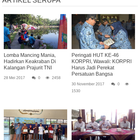
ARTIKEL SERUPA
Lomba Mancing Mania,
Peringati HUT KE-46
Hadirkan Keakraban Di
KORPRI, Wawali: KORPRI
Kalangan Prajurit TNI
Harus Jadi Perekat
Persatuan Bangsa
28 Mei 2017
0
2458
30 November 2017
0
1530