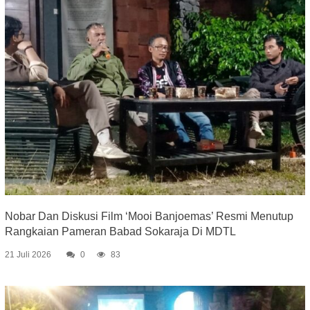
Nobar Dan Diskusi Film ‘Mooi Banjoemas’ Resmi Menutup
Rangkaian Pameran Babad Sokaraja Di MDTL
21 Juli 2026
0
83