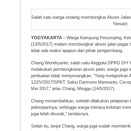
Salah satu warga sedang membongkar Akses Jalan P
Yanuar)
YOGYAKARTA
– Warga Kampung Penumping, Kelur
(13/5/2017) malam membongkar akses jalan pagar t
tidak ada reaksi apapun dari pihak pengembang.
Chang Wendryanto, salah satu Anggota DPRD DIY Ko
melakukan pembongkaran akses jalan, warga juga m
perbuatan tidak menyenangkan. “Yang melaporkan A
122/V/2017/SPKT. Saksi Darmono Marwanto, Cecep S
Mei 2017,” jelas Chang, Minggu (14/5/2017).
Chang menambahkan, setelah dilakukan pelaporan 
pekerjaannya, sehingga warga merasa keluhan mereka
juga telah dirusak,” tandasnya.
Selain itu, lanjut Chang, warga juga sudah memberi