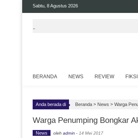
Skip
Sabtu, 8 Agustus 2026
to
content
BERANDA
NEWS
REVIEW
FIKSI
Anda berada di
Beranda >
News
>
Warga Penu
Warga Penumping Bongkar Ak
News
oleh
admin
-
14 Mei 2017