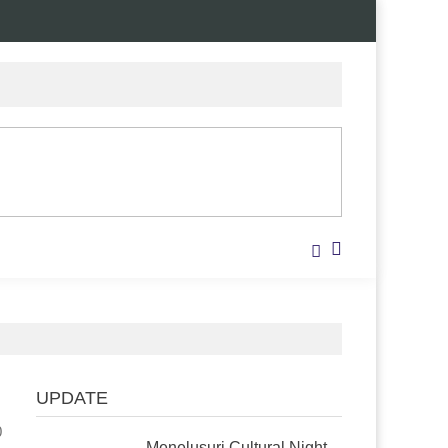
UPDATE
0
Menelusuri Cultural Night