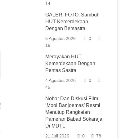
14
GALERI FOTO: Sambut
HUT Kemerdekaan
Dengan Bersastra
5 Agustus 2026
0
16
Merayakan HUT
Kemerdekaan Dengan
Pentas Sastra
4 Agustus 2026
0
45
Nobar Dan Diskusi Film
m
‘Mooi Banjoemas’ Resmi
s
Menutup Rangkaian
Pameran Babad Sokaraja
Di MDTL
21 Juli 2026
0
78