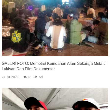
GALERI FOTO: Memotret Keindahan Alam Sokaraja Melalui
Lukisan Dan Film Dokumenter
21 Juli 2026
0
59