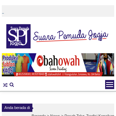
Skip
to
content
Anda berada di
Beranda >
News
>
Pecah Telur, Tradisi Kenaikan