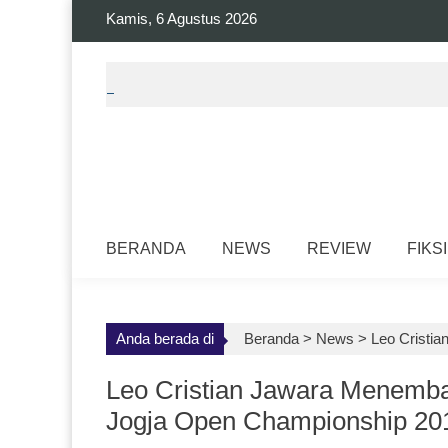
Skip
Kamis, 6 Agustus 2026
to
content
BERANDA
NEWS
REVIEW
FIKSI
Anda berada di
Beranda >
News
>
Leo Cristi
Leo Cristian Jawara Menemba
Jogja Open Championship 20