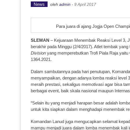
News
oleh
admin
-
9 April 2017
Para juara di ajang Jogja Open Champi
SLEMAN
– Kejuaraan Menembak Reaksi Level 3,
J
berakhir pada Minggu (2/4/2017). Atlet tembak yang t
Division
yang memperebutkan Trofi Piala Raja yaitu 
1364.2021.
Dalam sambutannya pada hari penutupan, Komand
menyampaikan, dengan adanya lomba reaksi level 3 
meraih prestasi, sekaligus memotivasi agar bisa tam
berbagai event, baik skala nasional maupun Internas
“Selain itu yang menjadi harapan besar adalah lo
untuk kita siapkan dalam menghadapi menembak reak
Komandan Lanud juga mengucapkan selamat kepada 
mampu menjadi juara dalam lomba menembak kali in