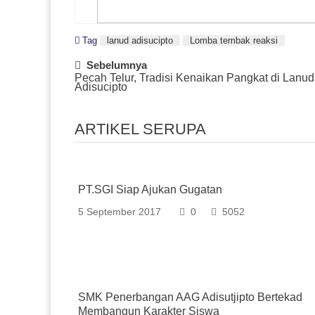
Tag
lanud adisucipto
Lomba tembak reaksi
Post
Sebelumnya
Pecah Telur, Tradisi Kenaikan Pangkat di Lanud
Navigation
Adisucipto
ARTIKEL SERUPA
PT.SGI Siap Ajukan Gugatan
5 September 2017
0
5052
SMK Penerbangan AAG Adisutjipto Bertekad
Membangun Karakter Siswa