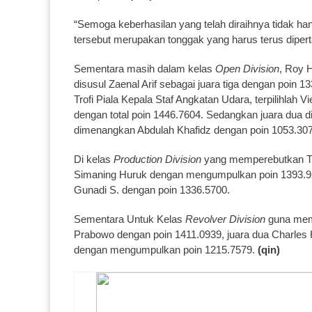
“Semoga keberhasilan yang telah diraihnya tidak han
tersebut merupakan tonggak yang harus terus diperta
Sementara masih dalam kelas
Open Division
, Roy 
disusul Zaenal Arif sebagai juara tiga dengan poin
Trofi Piala Kepala Staf Angkatan Udara, terpilihlah
dengan total poin 1446.7604. Sedangkan juara dua d
dimenangkan Abdulah Khafidz dengan poin 1053.307
Di kelas
Production Division
yang memperebutkan Trof
Simaning Huruk dengan mengumpulkan poin 1393.925
Gunadi S. dengan poin 1336.5700.
Sementara Untuk Kelas
Revolver Division
guna memp
Prabowo dengan poin 1411.0939, juara dua Charles H
dengan mengumpulkan poin 1215.7579.
(qin)