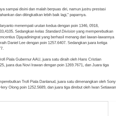
ya sampai disini dan malah berpuas diri, namun justru prestasi
hankan dan ditingkatkan lebih baik lagi,” paparnya.
Haryanto menempati urutan kedua dengan poin 1346, 0918,
 1333,4105. Sedangkan kelas
Standard Division
yang memperebutkan
 Viencentius Djayadiningrat yang berhasil menang dari lawan-lawannya
iraih Daniel Lee dengan poin 1257.6407. Sedangkan juara ketiga
7.
i Piala Gubernur AAU, juara satu diraih oleh Hans Cristian
, juara dua Novi Irawan dengan poin 1269.7671, dan Juara tiga
erebutkan Trofi Piala Danlanud, juara satu dimenangkan oleh Sony
ery Olong poin 1252.5689, dan juara tiga direbut oleh Iwan Setiawan