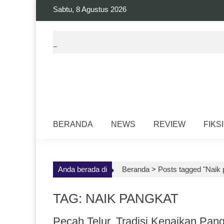
Skip
Sabtu, 8 Agustus 2026
to
content
BERANDA
NEWS
REVIEW
FIKSI
Anda berada di
Beranda >
Posts tagged "Naik 
TAG: NAIK PANGKAT
Pecah Telur, Tradisi Kenaikan Pang