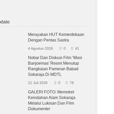
date
Merayakan HUT Kemerdekaan
Dengan Pentas Sastra
4 Agustus 2026
0
41
Nobar Dan Diskusi Film ‘Mooi
Banjoemas’ Resmi Menutup
Rangkaian Pameran Babad
Sokaraja Di MDTL
21 Juli 2026
0
78
GALERI FOTO: Memotret
Keindahan Alam Sokaraja
Melalui Lukisan Dan Film
Dokumenter