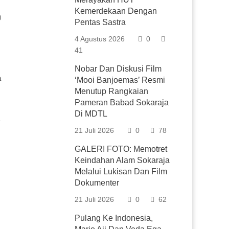
Kemerdekaan Dengan
0
Pentas Sastra
4 Agustus 2026
0
41
Nobar Dan Diskusi Film
a
‘Mooi Banjoemas’ Resmi
Menutup Rangkaian
Pameran Babad Sokaraja
Di MDTL
21 Juli 2026
0
78
GALERI FOTO: Memotret
Keindahan Alam Sokaraja
Melalui Lukisan Dan Film
Dokumenter
21 Juli 2026
0
62
Pulang Ke Indonesia,