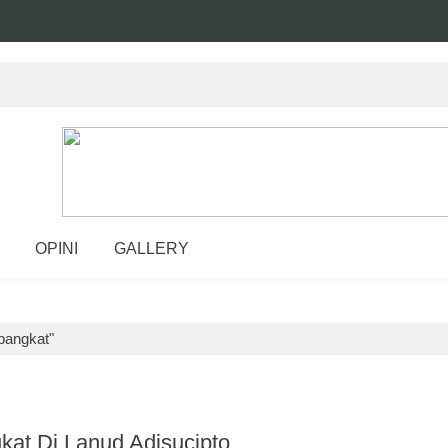
OPINI
GALLERY
pangkat"
kat Di Lanud Adisucipto