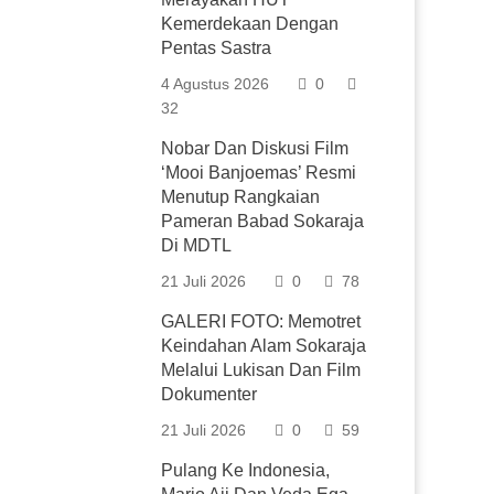
Kemerdekaan Dengan
Pentas Sastra
4 Agustus 2026
0
32
Nobar Dan Diskusi Film
‘Mooi Banjoemas’ Resmi
Menutup Rangkaian
Pameran Babad Sokaraja
Di MDTL
21 Juli 2026
0
78
GALERI FOTO: Memotret
Keindahan Alam Sokaraja
Melalui Lukisan Dan Film
Dokumenter
21 Juli 2026
0
59
Pulang Ke Indonesia,