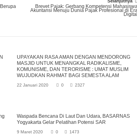
Selanjutnya
 Berupa
Brevet Pajak: Gerbang Kompetensi Mahasisw
Akuntansi Menuju Dunia Pajak Profesional di Er
Digita
N
UPAYAKAN RASA AMAN DENGAN MENDORONG
MASJID UNTUK MENANGKAL RADIKALISME,
KOMUNISME, DAN TERORISME : UMAT MUSLIM
WUJUDKAN RAHMAT BAGI SEMESTA ALAM
22 Januari 2020
0
2327
ng
Waspada Bencana Di Laut Dan Udara, BASARNAS
Yogyakarta Gelar Pelatihan Potensi SAR
9 Maret 2020
0
1473