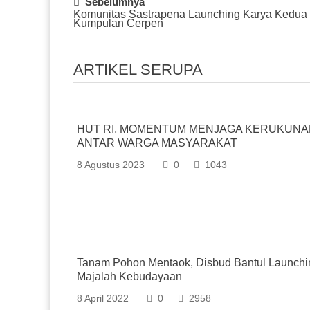
Post
Sebelumnya
Komunitas Sastrapena Launching Karya Kedua
Navigation
Kumpulan Cerpen
ARTIKEL SERUPA
HUT RI, MOMENTUM MENJAGA KERUKUNA
ANTAR WARGA MASYARAKAT
8 Agustus 2023
0
1043
Tanam Pohon Mentaok, Disbud Bantul Launchi
Majalah Kebudayaan
8 April 2022
0
2958