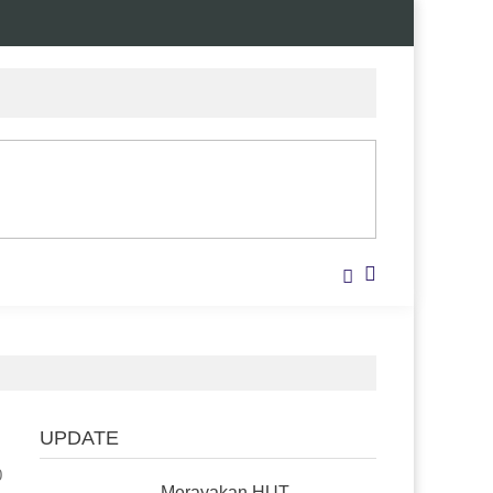
UPDATE
0
Merayakan HUT