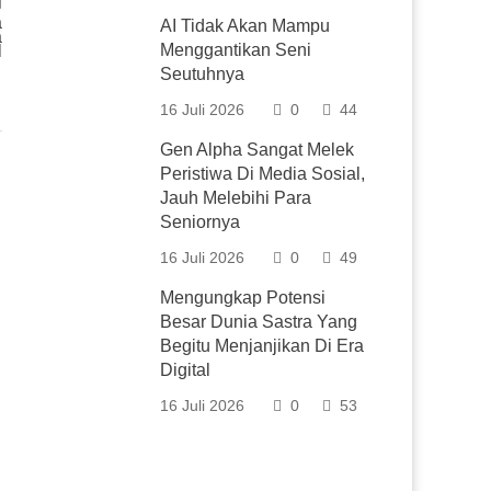
a
AI Tidak Akan Mampu
a
Menggantikan Seni
l
Seutuhnya
16 Juli 2026
0
44
Gen Alpha Sangat Melek
Peristiwa Di Media Sosial,
Jauh Melebihi Para
Seniornya
16 Juli 2026
0
49
Mengungkap Potensi
Besar Dunia Sastra Yang
Begitu Menjanjikan Di Era
Digital
16 Juli 2026
0
53