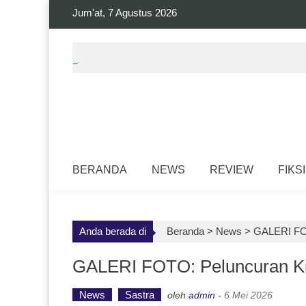
Skip
Jum'at, 7 Agustus 2026
to
content
BERANDA
NEWS
REVIEW
FIKSI
Anda berada di
Beranda >
News
>
GALERI FOT
GALERI FOTO: Peluncuran Ku
News
Sastra
oleh
admin
-
6 Mei 2026