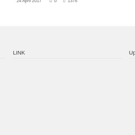
24 April 2017
0
1376
LINK
Up