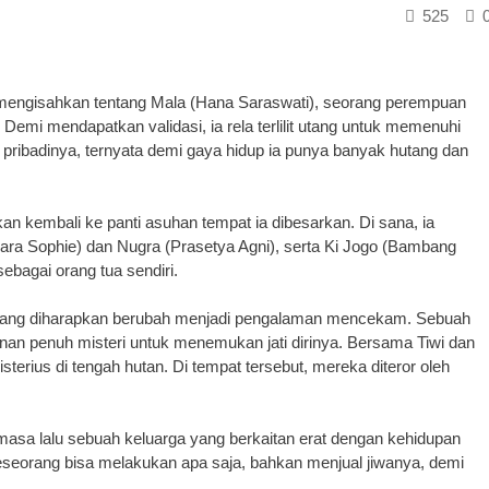
525
engisahkan tentang Mala (Hana Saraswati), seorang perempuan
 Demi mendapatkan validasi, ia rela terlilit utang untuk memenuhi
os pribadinya, ternyata demi gaya hidup ia punya banyak hutang dan
 kembali ke panti asuhan tempat ia dibesarkan. Di sana, ia
ra Sophie) dan Nugra (Prasetya Agni), serta Ki Jogo (Bambang
bagai orang tua sendiri.
 yang diharapkan berubah menjadi pengalaman mencekam. Sebuah
nan penuh misteri untuk menemukan jati dirinya. Bersama Tiwi dan
erius di tengah hutan. Di tempat tersebut, mereka diteror oleh
masa lalu sebuah keluarga yang berkaitan erat dengan kehidupan
eorang bisa melakukan apa saja, bahkan menjual jiwanya, demi