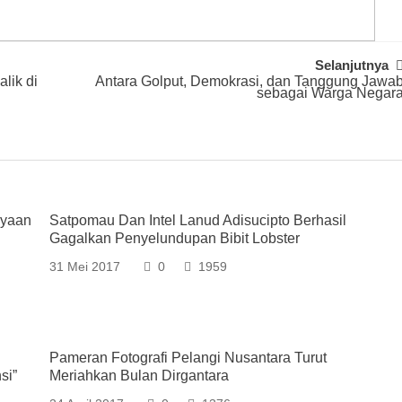
Selanjutnya
lik di
Antara Golput, Demokrasi, dan Tanggung Jawa
sebagai Warga Negar
ayaan
Satpomau Dan Intel Lanud Adisucipto Berhasil
Gagalkan Penyelundupan Bibit Lobster
31 Mei 2017
0
1959
Pameran Fotografi Pelangi Nusantara Turut
si”
Meriahkan Bulan Dirgantara