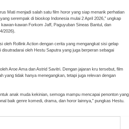
rus Mati menjadi salah satu film horor yang siap menarik perhatian
tayang serempak di bioskop Indonesia mulai 2 April 2026,” ungkap
an kawan-kawan Forkom Jaff, Paguyuban Sineas Bantul, dan
4/2026).
i oleh Rollink Action dengan cerita yang mengangkat sisi gelap
i disutradarai oleh Hestu Saputra yang juga berperan sebagai
 oleh Aroe Ama dan Astrid Savitri. Dengan jajaran kru tersebut, film
h yang tidak hanya menegangkan, tetapi juga relevan dengan
 untuk anak muda kekinian, semoga mampu mencapai penonton yang
onal baik genre komedi, drama, dan horor lainnya,” pungkas Hestu.