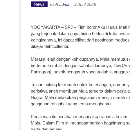
News
oleh
admin
-
2 April 2026
YOGYAKARTA – SPJ – Film horor Aku Harus Mati m
yang terjebak dalam gaya hidup hedon di kota besar.
keinginannya, ini dapat dilihat dari postingan meds
dikejar debtcollector.
Merasa lelah dengan kehidupannya, Mala memutuskan
bertemu kembali dengan sahabat lamanya, Tiwi (Ama
Paningron), sosok pengasuh yang sudah ia anggap se
Tujuan pulang ke rumah untuk ketenangan, namun
peristiwa aneh membuat Mala terseret dalam perjala
Nugra, Mala melakukan perjalanan menuju rumah mist
gangguan roh jahat yang terus menghantui.
Perjalanan itu perlahan mengungkap rahasia kelam 
Mala. Dalam Film ini menggambarkan bagaimana ses
harta dan ambisi.