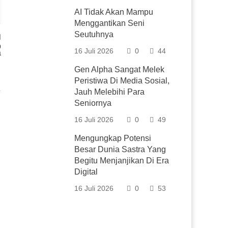
AI Tidak Akan Mampu
Menggantikan Seni
Seutuhnya
b
16 Juli 2026
0
44
a
Gen Alpha Sangat Melek
Peristiwa Di Media Sosial,
Jauh Melebihi Para
Seniornya
16 Juli 2026
0
49
Mengungkap Potensi
Besar Dunia Sastra Yang
Begitu Menjanjikan Di Era
Digital
16 Juli 2026
0
53