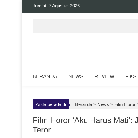
Skip
Jum'at, 7 Agustus 2026
to
content
BERANDA
NEWS
REVIEW
FIKSI
Anda berada di
Beranda >
News
>
Film Horor 
Film Horor ‘Aku Harus Mati’:
Teror