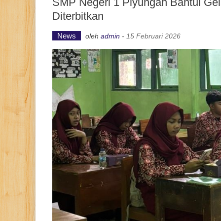
SMP Negeri 1 Piyungan Bantul Gel
Diterbitkan
News
oleh
admin
-
15 Februari 2026