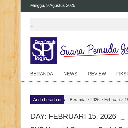
Skip
Minggu, 9 Agustus 2026
to
content
BERANDA
NEWS
REVIEW
FIKSI
Anda berada di
Beranda >
2026
>
Februari
>
1
DAY: FEBRUARI 15, 2026