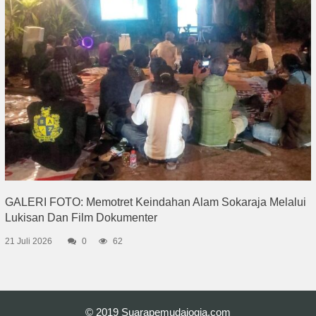
GALERI FOTO: Memotret Keindahan Alam Sokaraja Melalui
Lukisan Dan Film Dokumenter
21 Juli 2026
0
62
© 2019
Suarapemudajogja.com