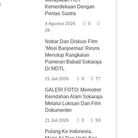
0
Kemerdekaan Dengan
Pentas Sastra
4 Agustus 2026
0
28
Nobar Dan Diskusi Film
‘Mooi Banjoemas’ Resmi
Menutup Rangkaian
Pameran Babad Sokaraja
Di MDTL
21 Juli 2026
0
77
GALERI FOTO: Memotret
Keindahan Alam Sokaraja
Melalui Lukisan Dan Film
Dokumenter
21 Juli 2026
0
59
Pulang Ke Indonesia,