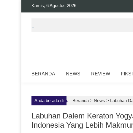
Skip
Kamis, 6 Agustus 2026
to
content
BERANDA
NEWS
REVIEW
FIKSI
Anda berada di
Beranda >
News
>
Labuhan Da
Labuhan Dalem Keraton Yogya
Indonesia Yang Lebih Makmur