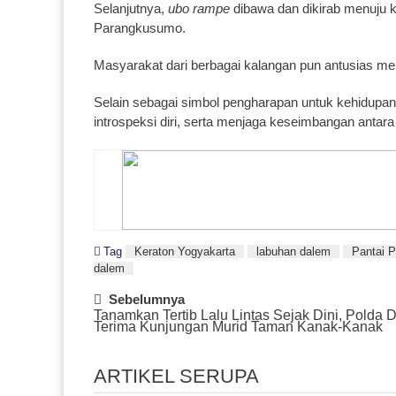
Selanjutnya,
ubo rampe
dibawa dan dikirab menuju k
Parangkusumo.
Masyarakat dari berbagai kalangan pun antusias men
Selain sebagai simbol pengharapan untuk kehidupan y
introspeksi diri, serta menjaga keseimbangan anta
Tag
Keraton Yogyakarta
labuhan dalem
Pantai 
dalem
Post
Sebelumnya
Tanamkan Tertib Lalu Lintas Sejak Dini, Polda 
Navigation
Terima Kunjungan Murid Taman Kanak-Kanak
ARTIKEL SERUPA