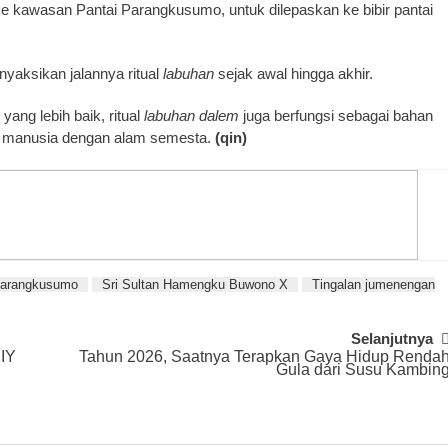
e kawasan Pantai Parangkusumo, untuk dilepaskan ke bibir pantai
yaksikan jalannya ritual
labuhan
sejak awal hingga akhir.
ang lebih baik, ritual
labuhan
dalem
juga berfungsi sebagai bahan
ra manusia dengan alam semesta.
(qin)
Parangkusumo
Sri Sultan Hamengku Buwono X
Tingalan jumenengan
Selanjutnya
DIY
Tahun 2026, Saatnya Terapkan Gaya Hidup Renda
Gula dari Susu Kambin