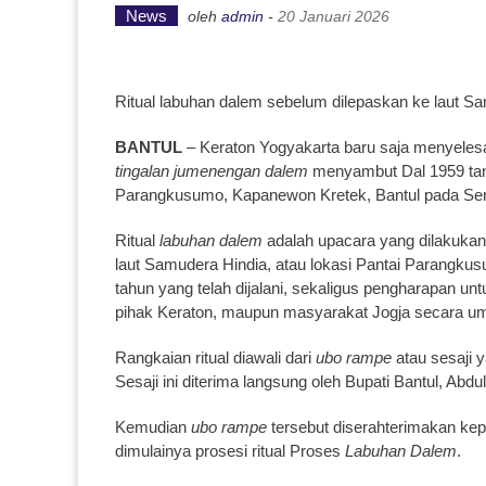
News
oleh
admin
-
20 Januari 2026
Ritual labuhan dalem sebelum dilepaskan ke laut S
BANTUL
– Keraton Yogyakarta baru saja menyeles
tingalan jumenengan dalem
menyambut Dal 1959 tang
Parangkusumo, Kapanewon Kretek, Bantul pada Seni
Ritual
labuhan dalem
adalah upacara yang dilakuka
laut Samudera Hindia, atau lokasi Pantai Parangkus
tahun yang telah dijalani, sekaligus pengharapan un
pihak Keraton, maupun masyarakat Jogja secara u
Rangkaian ritual diawali dari
ubo rampe
atau sesaji 
Sesaji ini diterima langsung oleh Bupati Bantul, Abdu
Kemudian
ubo rampe
tersebut diserahterimakan ke
dimulainya prosesi ritual Proses
Labuhan Dalem
.