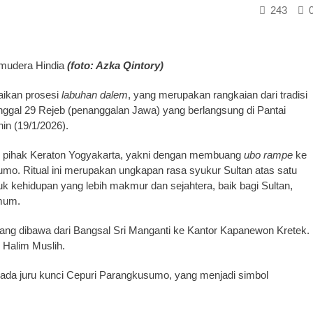
243
amudera Hindia
(foto: Azka Qintory)
aikan prosesi
labuhan dalem
, yang merupakan rangkaian dari tradisi
gal 29 Rejeb (penanggalan Jawa) yang berlangsung di Pantai
n (19/1/2026).
n pihak Keraton Yogyakarta, yakni dengan membuang
ubo rampe
ke
umo. Ritual ini merupakan ungkapan rasa syukur Sultan atas satu
tuk kehidupan yang lebih makmur dan sejahtera, baik bagi Sultan,
mum.
yang dibawa dari Bangsal Sri Manganti ke Kantor Kapanewon Kretek.
l Halim Muslih.
pada juru kunci Cepuri Parangkusumo, yang menjadi simbol