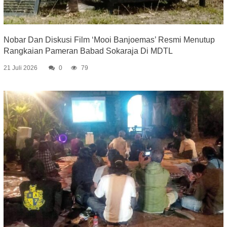
Nobar Dan Diskusi Film ‘Mooi Banjoemas’ Resmi Menutup
Rangkaian Pameran Babad Sokaraja Di MDTL
21 Juli 2026
0
79