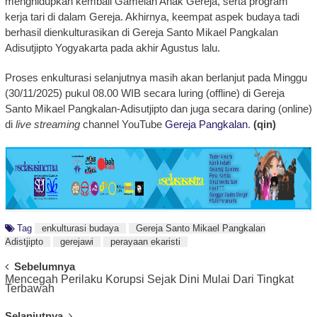
menghidupkan kembali Gamelan Anak Gereja, serta program
kerja tari di dalam Gereja. Akhirnya, keempat aspek budaya tadi
berhasil dienkulturasikan di Gereja Santo Mikael Pangkalan
Adisutjipto Yogyakarta pada akhir Agustus lalu.
Proses enkulturasi selanjutnya masih akan berlanjut pada Minggu
(30/11/2025) pukul 08.00 WIB secara luring (offline) di Gereja
Santo Mikael Pangkalan-Adisutjipto dan juga secara daring (online)
di
live streaming
channel YouTube
Gereja Pangkalan
.
(qin)
Tag
enkulturasi budaya
Gereja Santo Mikael Pangkalan
Adistjipto
gerejawi
perayaan ekaristi
Post
Sebelumnya
Mencegah Perilaku Korupsi Sejak Dini Mulai Dari Tingkat
Navigation
Terbawah
Selanjutnya