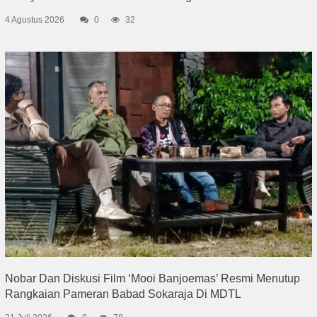
4 Agustus 2026
0
32
Nobar Dan Diskusi Film ‘Mooi Banjoemas’ Resmi Menutup
Rangkaian Pameran Babad Sokaraja Di MDTL