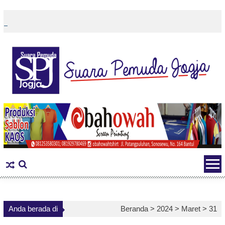
Skip
to
content
Anda berada di
Beranda >
2024
>
Maret
>
31