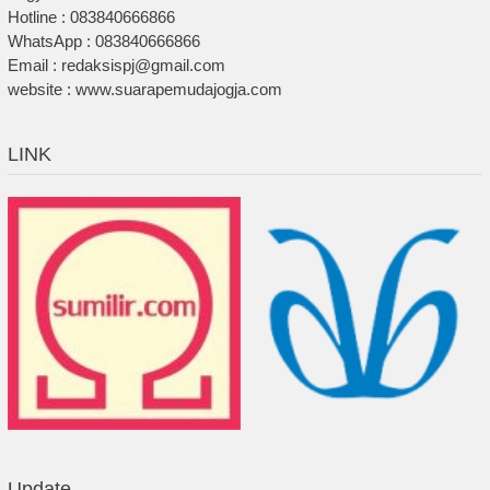
Hotline : 083840666866
WhatsApp : 083840666866
Email : redaksispj@gmail.com
website : www.suarapemudajogja.com
LINK
Update