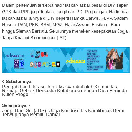
Dalam pertemuan tersebut hadir laskar-laskar besar di DIY seperti
GPK dari PPP juga Tentara Langit dari PDI Perjuangan. Hadir pula
laskar-laskar lainnya di DIY seperti Hamka Darwis, FLPP, Sadam
Husein, PAN, PKB, BSM, MGZ, Hajar Aswad, Fusikom, Bara
hingga Sleman Bersatu. Seluruhnya meneken kesepakatan Jogja
Tanpa Knalpot Blombongan. (IST)
Post
Sebelumnya
Pengabdian Literasi Untuk Masyarakat oleh Komunitas
Navigation
Remaja Geblek Bersastra Kolaborasi dengan Duta Pemuda
Kulon Progo
Selanjutnya
Jogja Dadi Siji (JDS) : Jaga Kondusifitas Kamtibmas Demi
Terwujudnya Pemilu Damai