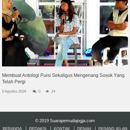
Membuat Antologi Puisi Sekaligus Mengenang Sosok Yang
Telah Pergi
5 Agustus 2026
0
24
© 2019
Suarapemudajogja.com
BERANDA
REDAKSI
KONTAK
DENAH
PASANG IKLAN