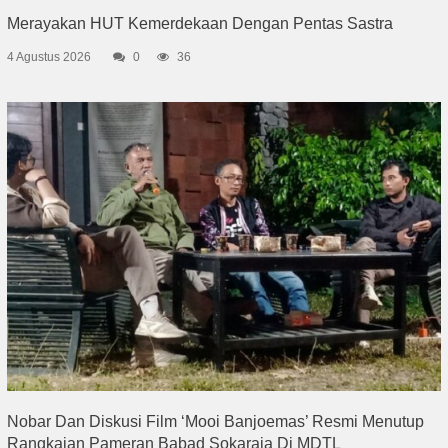
Merayakan HUT Kemerdekaan Dengan Pentas Sastra
4 Agustus 2026
0
36
Nobar Dan Diskusi Film ‘Mooi Banjoemas’ Resmi Menutup
Rangkaian Pameran Babad Sokaraja Di MDTL