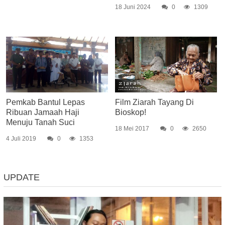
18 Juni 2024
0
1309
Pemkab Bantul Lepas
Film Ziarah Tayang Di
Ribuan Jamaah Haji
Bioskop!
Menuju Tanah Suci
18 Mei 2017
0
2650
4 Juli 2019
0
1353
UPDATE