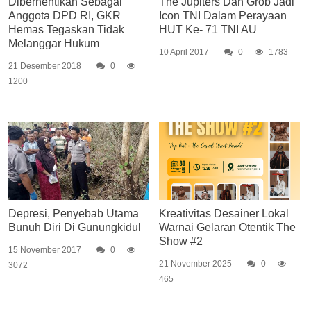
Diberhentikan Sebagai
The Jupiters Dan Grob Jadi
Anggota DPD RI, GKR
Icon TNI Dalam Perayaan
Hemas Tegaskan Tidak
HUT Ke- 71 TNI AU
Melanggar Hukum
10 April 2017
0
1783
21 Desember 2018
0
1200
Depresi, Penyebab Utama
Kreativitas Desainer Lokal
Bunuh Diri Di Gunungkidul
Warnai Gelaran Otentik The
Show #2
15 November 2017
0
21 November 2025
0
3072
465