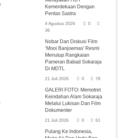
0
Kemerdekaan Dengan
Pentas Sastra
4 Agustus 2026
0
36
Nobar Dan Diskusi Film
‘Mooi Banjoemas’ Resmi
Menutup Rangkaian
Pameran Babad Sokaraja
Di MDTL
21 Juli 2026
0
78
GALERI FOTO: Memotret
Keindahan Alam Sokaraja
n
Melalui Lukisan Dan Film
Dokumenter
21 Juli 2026
0
61
Pulang Ke Indonesia,