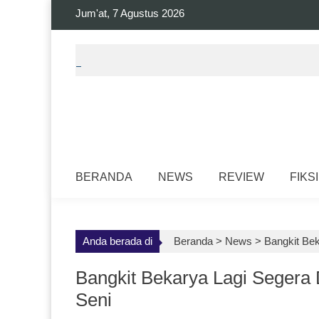
Skip
Jum'at, 7 Agustus 2026
to
content
BERANDA
NEWS
REVIEW
FIKSI
Anda berada di
Beranda >
News
>
Bangkit Bek
Bangkit Bekarya Lagi Segera 
Seni