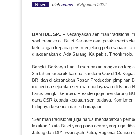
News
oleh
admin
-
6 Agustus 2022
BANTUL, SPJ
– Kebanyakan seniman tradisional 
soal manajerial. Butet Kartaredjasa, pelaku seni s
keterangan kepada pers menjelang pelaksanaan rangk
dilaksanakan di Ada Sarang, Kalipakis, Tirtonirmolo,
Bangkit Berkarya Lagi!!! merupakan rangkaian kegia
2,5 tahun terpuruk karena Pandemi Covid-19. Kegia
BRI dan dilaksanakan Rosan Production pimpinan B
menerima sejumlah seniman-budayawan di Istana Ne
harus bangkit kembali. Presiden juga mendorong B
dana CSR kepada kegiatan seni budaya. Komitmen 
hidupnya kesenian dan kebudayaan.
“Seniman tradisional juga harus mendapatkan pembe
lakukan,” kata Butet yang pada acara yang juga di
Jateng dan DIY Irwansyah Putra, Regional Consume