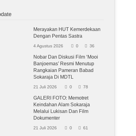
date
Merayakan HUT Kemerdekaan
Dengan Pentas Sastra
4 Agustus 2026
0
36
Nobar Dan Diskusi Film ‘Mooi
Banjoemas’ Resmi Menutup
Rangkaian Pameran Babad
Sokaraja Di MDTL
21 Juli 2026
0
78
GALERI FOTO: Memotret
Keindahan Alam Sokaraja
Melalui Lukisan Dan Film
Dokumenter
21 Juli 2026
0
61