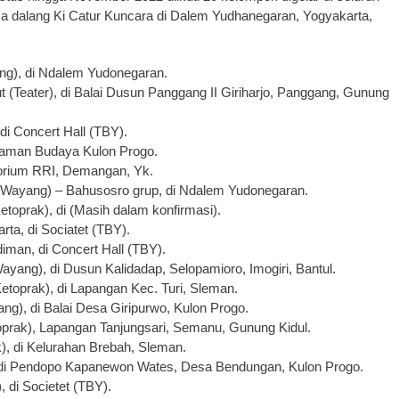
ma dalang Ki Catur Kuncara di Dalem Yudhanegaran, Yogyakarta,
ng), di Ndalem Yudonegaran.
(Teater), di Balai Dusun Panggang II Giriharjo, Panggang, Gunung
i Concert Hall (TBY).
 Taman Budaya Kulon Progo.
itorium RRI, Demangan, Yk.
(Wayang) – Bahusosro grup, di Ndalem Yudonegaran.
toprak), di (Masih dalam konfirmasi).
ta, di Sociatet (TBY).
an, di Concert Hall (TBY).
ayang), di Dusun Kalidadap, Selopamioro, Imogiri, Bantul.
toprak), di Lapangan Kec. Turi, Sleman.
g), di Balai Desa Giripurwo, Kulon Progo.
prak), Lapangan Tanjungsari, Semanu, Gunung Kidul.
), di Kelurahan Brebah, Sleman.
, di Pendopo Kapanewon Wates, Desa Bendungan, Kulon Progo.
 di Societet (TBY).