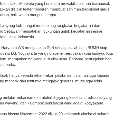
utet diakui Marwoto yang berbicara mewakili seniman tradisional.
apkan disiplin teater moderen membuat seniman tradisional harus
latihan, baik waktu maupun tempat.
t wayang kulit sangat mendukung rangkaian kegiatan ini dan
 Setiawan mengatakan, dukungan untuk kegiatan ini sesuai
kna untuk Indonesia.
LN, Haryanto WS mengatakan PLN sebagai salah satu BUMN siap
ovinsi D.I. Yogyakarta yang notabene merupakan kota budaya. Kita
emi merupakan hal yang sulit dilakukan. Padahal, pertunjukan bagi
wa mereka.
tidak hanya kepada rekan-rekan pelaku seni, namun juga kepada
ng menarik dan tentunya mengajak generasi muda agar lebih
g melalui mekanisme kuratotial di jejaring kesenian tradisional yang
tas wayang, dan kelompok seni tradisi yang ada di Yogyakarta.
stus hingga November 2022 diikuti 20 kelompok digelar di seluruh