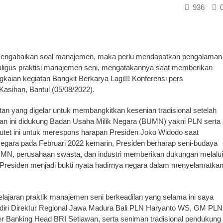
936
mengabaikan soal manajemen, maka perlu mendapatkan pengalaman
ekaligus praktisi manajemen seni, mengatakannya saat memberikan
aian kegiatan Bangkit Berkarya Lagi!!! Konferensi pers
 Kasihan, Bantul (05/08/2022).
tan yang digelar untuk membangkitkan kesenian tradisional setelah
tan ini didukung Badan Usaha Milik Negara (BUMN) yakni PLN serta
utet ini untuk merespons harapan Presiden Joko Widodo saat
gara pada Februari 2022 kemarin, Presiden berharap seni-budaya
UMN, perusahaan swasta, dan industri memberikan dukungan melalui
Presiden menjadi bukti nyata hadirnya negara dalam menyelamatka
lajaran praktik manajemen seni berkeadilan yang selama ini saya
hadiri Direktur Regional Jawa Madura Bali PLN Haryanto WS, GM PLN
r Banking Head BRI Setiawan, serta seniman tradisional pendukung