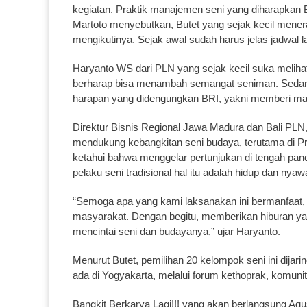
kegiatan. Praktik manajemen seni yang diharapkan B
Martoto menyebutkan, Butet yang sejak kecil mener
mengikutinya. Sejak awal sudah harus jelas jadwal 
Haryanto WS dari PLN yang sejak kecil suka meliha
berharap bisa menambah semangat seniman. Sedang
harapan yang didengungkan BRI, yakni memberi ma
Direktur Bisnis Regional Jawa Madura dan Bali P
mendukung kebangkitan seni budaya, terutama di Pr
ketahui bahwa menggelar pertunjukan di tengah pand
pelaku seni tradisional hal itu adalah hidup dan nya
“Semoga apa yang kami laksanakan ini bermanfaat, 
masyarakat. Dengan begitu, memberikan hiburan ya
mencintai seni dan budayanya,” ujar Haryanto.
Menurut Butet, pemilihan 20 kelompok seni ini dijarin
ada di Yogyakarta, melalui forum kethoprak, komuni
Bangkit Berkarya Lagi!!! yang akan berlangsung Agu