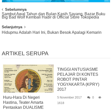
Post
Sebelumnya
Sambut Awal Tahun dan Bulan Kasih Sayang, Bazar Buku
Navigation
Big Bad Wolf Kembali Hadir di Official Store Tokopedia
Selanjutnya
Hidupmu Adalah Hari Ini, Bukan Besok Apalagi Kemarin
ARTIKEL SERUPA
TINGGI ANTUSIASME
PELAJAR DI KONTES
ROBOT PINTAR
YOGYAKARTA (KPRY)
2017
Huru-Hara Di Negeri
5 November 2017
0
Hastina, Teater Amarta
1618
Pentaskan DUALISME