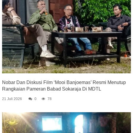
Nobar Dan Diskusi Film ‘Mooi Banjoemas’ Resmi Menutup
Rangkaian Pameran Babad Sokaraja Di MDTL
21 Juli 2026
0
78