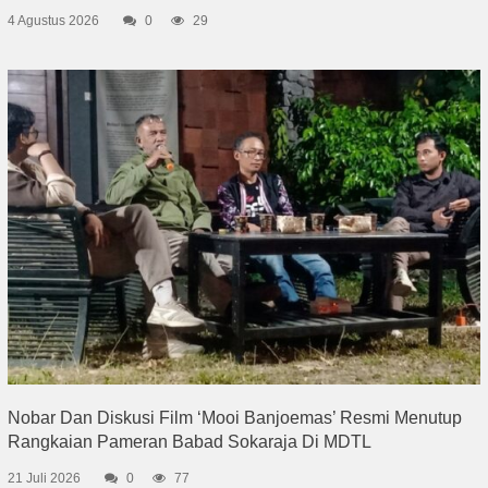
4 Agustus 2026
0
29
Nobar Dan Diskusi Film ‘Mooi Banjoemas’ Resmi Menutup
Rangkaian Pameran Babad Sokaraja Di MDTL
21 Juli 2026
0
77