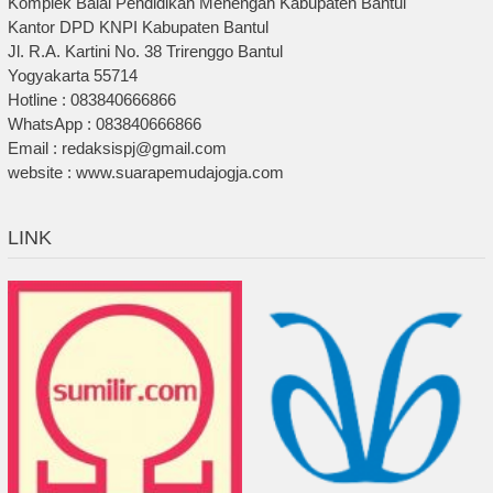
Komplek Balai Pendidikan Menengah Kabupaten Bantul
Kantor DPD KNPI Kabupaten Bantul
Jl. R.A. Kartini No. 38 Trirenggo Bantul
Yogyakarta 55714
Hotline : 083840666866
WhatsApp : 083840666866
Email : redaksispj@gmail.com
website : www.suarapemudajogja.com
LINK