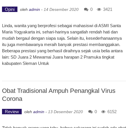
Opini
0
3421
oleh
admin
-
14 Desember 2020
Linda, wanita yang berprofesi sebagai mahasiswi di ASMI Santa
Maria Yogyakarta ini, sehari-harinya sangatlah rendah hati dan
mudah bergaul dengan siapa saja. Selain itu, kesederhanaannya
itu juga membawanya meraih banyak prestasi membanggakan.
Beberapa prestasi yang berhasil diraihnya sejak usia belia antara
lain: SD Juara 2 Mewarnai Juara harapan 2 Pramuka tingkat
kabupaten Sleman Untuk
Obat Tradisional Ampuh Penangkal Virus
Corona
Review
0
6152
oleh
admin
-
13 Desember 2020
Tidak banyak orang yang tahu, bahwa sekarang ini sudah ada obat