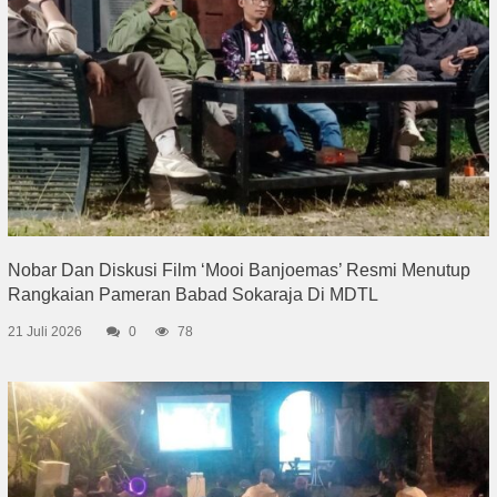
Nobar Dan Diskusi Film ‘Mooi Banjoemas’ Resmi Menutup
Rangkaian Pameran Babad Sokaraja Di MDTL
21 Juli 2026
0
78