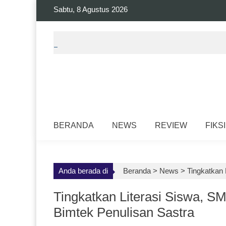
Skip
Sabtu, 8 Agustus 2026
to
content
BERANDA
NEWS
REVIEW
FIKSI
Anda berada di
Beranda >
News
>
Tingkatkan
Tingkatkan Literasi Siswa, 
Bimtek Penulisan Sastra