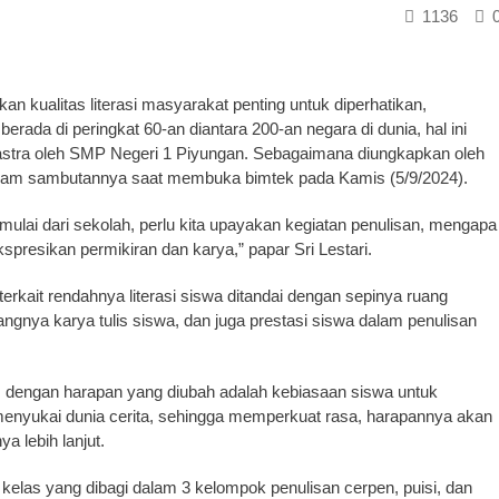
1136
kualitas literasi masyarakat penting untuk diperhatikan,
erada di peringkat 60-an diantara 200-an negara di dunia, hal ini
astra oleh SMP Negeri 1 Piyungan. Sebagaimana diungkapkan oleh
alam sambutannya saat membuka bimtek pada Kamis (5/9/2024).
 dimulai dari sekolah, perlu kita upayakan kegiatan penulisan, mengapa
spresikan permikiran dan karya,” papar Sri Lestari.
rkait rendahnya literasi siswa ditandai dengan sepinya ruang
ngnya karya tulis siswa, dan juga prestasi siswa dalam penulisan
a, dengan harapan yang diubah adalah kebiasaan siswa untuk
menyukai dunia cerita, sehingga memperkuat rasa, harapannya akan
a lebih lanjut.
n kelas yang dibagi dalam 3 kelompok penulisan cerpen, puisi, dan