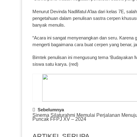
Menurut Devinda Nadlifatul A’laa dari kelas 7E, s
pengetahuan dalam penulisan sastra cerpen khusu
banyak menulis.
“Acara ini sangat menyenangkan dan seru. Karena g
mengerti bagaimana cara buat cerpen yang benar, jad
Bimtek penulisan ini mengusung tema ‘Budayakan M
siswa satu karya. (red)
Post
Sebelumnya
Sinema Silaturahmi Memulai Perjalanan Menuj
Navigation
Puncak FFPJ XV – 2024
ARTIKEL SERUPA