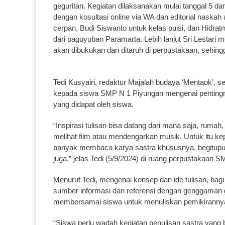
geguritan. Kegiatan dilaksanakan mulai tanggal 5 d
dengan kosultasi online via WA dan editorial naskah
cerpan, Budi Siswanto untuk kelas puisi, dan Hidra
dari paguyuban Paramarta. Lebih lanjut Sri Lestari 
akan dibukukan dan ditaruh di perpustakaan, sehing
Tedi Kusyairi, redaktur Majalah budaya ‘Mentaok’,
kepada siswa SMP N 1 Piyungan mengenai pentingn
yang didapat oleh siswa.
“Inspirasi tulisan bisa datang dari mana saja, rum
melihat film atau mendengarkan musik. Untuk itu kep
banyak membaca karya sastra khususnya, begitup
juga,” jelas Tedi (5/9/2024) di ruang perpustakaan 
Menurut Tedi, mengenai konsep dan ide tulisan, ba
sumber informasi dan referensi dengan genggaman 
membersamai siswa untuk menuliskan pemikirannya 
“Siswa perlu wadah kegiatan penulisan sastra yang b