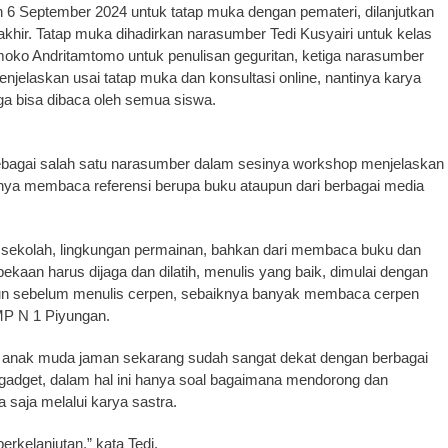
an 6 September 2024 untuk tatap muka dengan pemateri, dilanjutkan
 akhir. Tatap muka dihadirkan narasumber Tedi Kusyairi untuk kelas
tmoko Andritamtomo untuk penulisan geguritan, ketiga narasumber
menjelaskan usai tatap muka dan konsultasi online, nantinya karya
ga bisa dibaca oleh semua siswa.
 sebagai salah satu narasumber dalam sesinya workshop menjelaskan
ya membaca referensi berupa buku ataupun dari berbagai media
ah, sekolah, lingkungan permainan, bahkan dari membaca buku dan
ekaan harus dijaga dan dilatih, menulis yang baik, dimulai dengan
un sebelum menulis cerpen, sebaiknya banyak membaca cerpen
SMP N 1 Piyungan.
gi anak muda jaman sekarang sudah sangat dekat dengan berbagai
gadget, dalam hal ini hanya soal bagaimana mendorong dan
saja melalui karya sastra.
erkelanjutan,” kata Tedi.