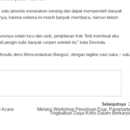
alah satu peserta merasakan senang dan dapat memperoleh banyak
snya, karena selama ini masih banyak membaca, namun belum
urunya selain lucu dan asik, penjelasan Kak Tedi membuat aku
i pengin nulis banyak cerpen setelah ini,” kata Devinda.
enulis demi Mencerdaskan Bangsa’, dengan tagline sasi saka – sat
Selanjutnya
u Acara
Melalui Workshop Penulisan Esai, Paramart
Tingkatkan Daya Kritis Dalam Berkary