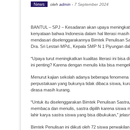
News
oleh
admin
-
7 September 2024
BANTUL – SPJ – Kesadaran akan upaya meningkatkan 
kenyataan bahwa Indonesia dalam hal literasi masih b
mendasari diselenggarakannya Bimtek Penulisan S
Dra. Sri Lestari MPd., Kepala SMP N 1 Piyungan d
“Upaya turut meningkatkan kualitas literasi ini bisa
ini penting? Karena dengan menulis kita bisa mengek
Menurut kajian sekolah adanya beberapa fenomena te
perpustakaan yang bukunya tidak dibaca siswa, kura
dirasa masih kurang.
“Untuk itu diselenggarakan Bimtek Penulisan Sastr
membaca dan menulis, sastra dipilih karena siswa 
lahir karya sastra siswa yang bisa dibukukan,” jelasny
Bimtek Penulisan ini diikuti oleh 72 siswa perwakila