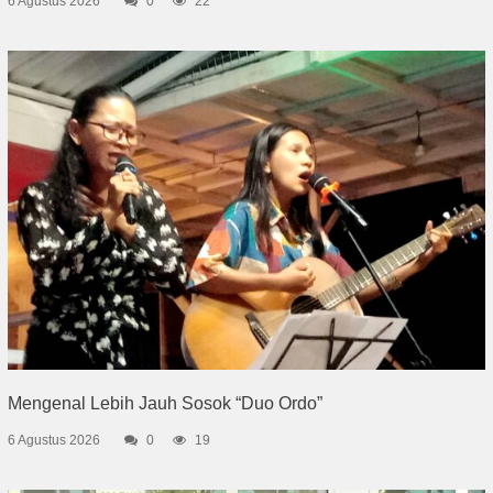
6 Agustus 2026
0
22
Mengenal Lebih Jauh Sosok “Duo Ordo”
6 Agustus 2026
0
19