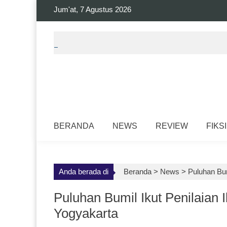
Skip
Jum'at, 7 Agustus 2026
to
content
BERANDA
NEWS
REVIEW
FIKSI
Anda berada di
Beranda >
News
>
Puluhan Bum
Puluhan Bumil Ikut Penilaian 
Yogyakarta