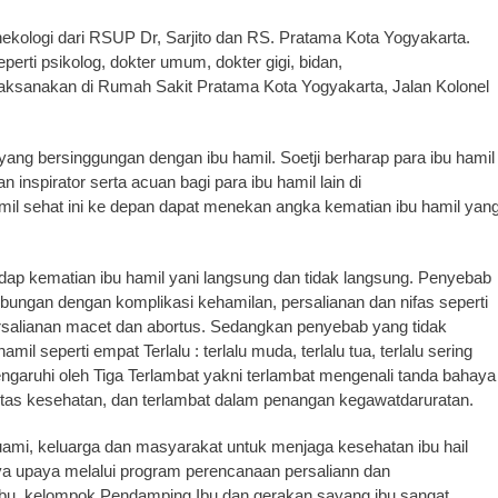
 gynekologi dari RSUP Dr, Sarjito dan RS. Pratama Kota Yogyakarta.
seperti psikolog, dokter umum, dokter gigi, bidan,
ilaksanakan di Rumah Sakit Pratama Kota Yogyakarta, Jalan Kolonel
yang bersinggungan dengan ibu hamil. Soetji berharap para ibu hamil
 inspirator serta acuan bagi para ibu hamil lain di
hamil sehat ini ke depan dapat menekan angka kematian ibu hamil yan
adap kematian ibu hamil yani langsung dan tidak langsung. Penyebab
ubungan dengan komplikasi kehamilan, persalianan dan nifas seperti
rsalianan macet dan abortus. Sedangkan penyebab yang tidak
 seperti empat Terlalu : terlalu muda, terlalu tua, terlalu sering
ipengaruhi oleh Tiga Terlambat yakni terlambat mengenali tanda bahaya
itas kesehatan, dan terlambat dalam penangan kegawatdaruratan.
uami, keluarga dan masyarakat untuk menjaga kesehatan ibu hail
ya upaya melalui program perencanaan persaliann dan
Ibu, kelompok Pendamping Ibu dan gerakan sayang ibu sangat