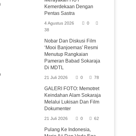
0
Kemerdekaan Dengan
Pentas Sastra
4 Agustus 2026
0
38
Nobar Dan Diskusi Film
‘Mooi Banjoemas’ Resmi
Menutup Rangkaian
Pameran Babad Sokaraja
Di MDTL
n
21 Juli 2026
0
78
GALERI FOTO: Memotret
Keindahan Alam Sokaraja
Melalui Lukisan Dan Film
Dokumenter
21 Juli 2026
0
62
Pulang Ke Indonesia,