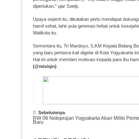
diperlukan,” ujar Soetji.
Upaya seperti itu, dikatakan perlu mendapat dukun
hamil sehat, lahir pula generasi hebat untuk kesejah
Walikota itu.
Sementara itu, Tri Mardoyo, S.KM Kepala Bidang 
yang baru pertama kali digelar di Kota Yogyakarta i
Hal ini untuk memberi motivasi kepada para ibu ha
(@mix/qin)
Post
Sebelumnya
RW 06 Notoprajan Yogyakarta Akan Miliki Pemi
Navigation
Baru