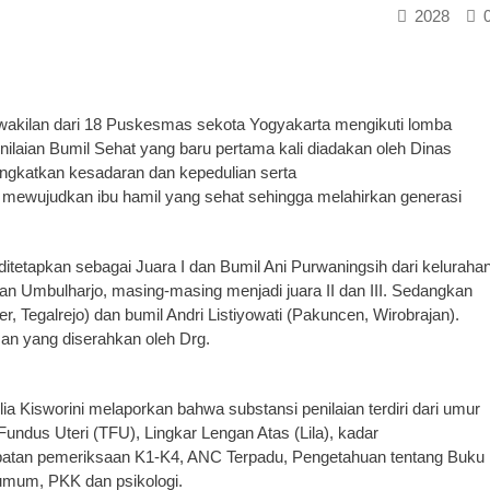
2028
rwakilan dari 18 Puskesmas sekota Yogyakarta mengikuti lomba
enilaian Bumil Sehat yang baru pertama kali diadakan oleh Dinas
ingkatkan kesadaran dan kepedulian serta
m mewujudkan ibu hamil yang sehat sehingga melahirkan generasi
 ditetapkan sebagai Juara I dan Bumil Ani Purwaningsih dari keluraha
n Umbulharjo, masing-masing menjadi juara II dan III. Sedangkan
ner, Tegalrejo) dan bumil Andri Listiyowati (Pakuncen, Wirobrajan).
an yang diserahkan oleh Drg.
ia Kisworini melaporkan bahwa substansi penilaian terdiri dari umur
 Fundus Uteri (TFU), Lingkar Lengan Atas (Lila), kadar
etepatan pemeriksaan K1-K4, ANC Terpadu, Pengetahuan tentang Buku
 umum, PKK dan psikologi.