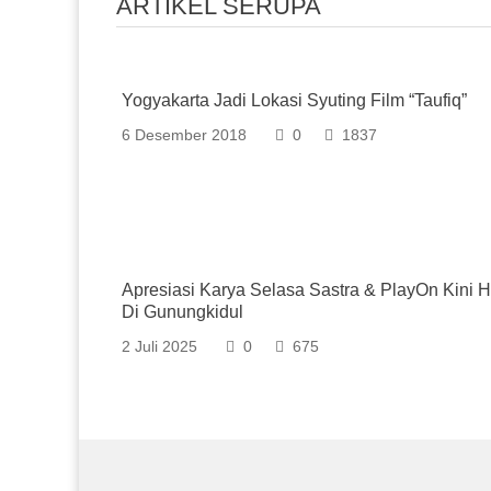
ARTIKEL SERUPA
Yogyakarta Jadi Lokasi Syuting Film “Taufiq”
6 Desember 2018
0
1837
Apresiasi Karya Selasa Sastra & PlayOn Kini H
Di Gunungkidul
2 Juli 2025
0
675