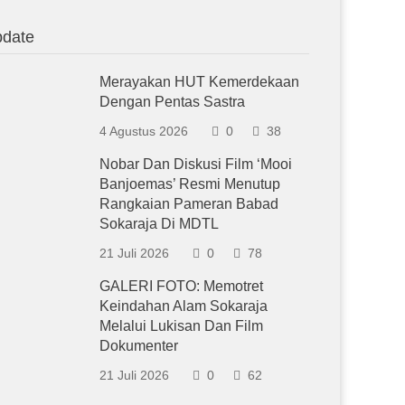
date
Merayakan HUT Kemerdekaan
Dengan Pentas Sastra
4 Agustus 2026
0
38
Nobar Dan Diskusi Film ‘Mooi
Banjoemas’ Resmi Menutup
Rangkaian Pameran Babad
Sokaraja Di MDTL
21 Juli 2026
0
78
GALERI FOTO: Memotret
Keindahan Alam Sokaraja
Melalui Lukisan Dan Film
Dokumenter
21 Juli 2026
0
62