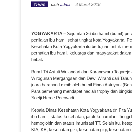
News
oleh
admin
-
8 Maret 2018
YOGYAKARTA –
Sejumlah 36 ibu hamil (bumil) pe
penilaian ibu hamil sehat tingkat kota Yogyakarta. P
Kesehatan Kota Yogyakarta itu bertujuan untuk men
perhatian ibu hamil, keluarga dan masyarakat dala
hebat.
Bumil Tri Astuti Wulandari dari Karangwaru Tegarejo
Wirogunan Mergangsan dan Dewi Wiranti dari Tahuna
juara harapan I diraih oleh bumil Finda Astriyani (Be
Para pemenang mendapat hadiah trophy dan bingkis
Soetji Heroe Poerwadi .
Kepala Dinas Kesehatan Kota Yogyakarta dr. Fita Yul
ibu hamil, status kesehatan, jarak kehamilan, Tinggi
hemoglobin dan status imunisasi TT. Selain itu, k
KIA, KB, kesehatan gizi, kesehatan gigi, kesehatan