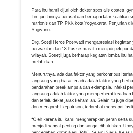
Para ibu hamil dijuri oleh dokter spesialis obstetri
Tim juri lainnya berasal dari berbagai latar keahlian 
nutrionis dan TP. PKK kota Yogyakarta. Penjurian d
Sugiyono.
Drg. Soetji Heroe Poerwadi mengapresiasi kegiatan 
perwakilan dari 18 Puskesmas itu menjadi pelopor dan
wilayah. Sosetji juga berharap kegiatan lomba ibu 
melahirkan.
Menurutnya, ada dua faktor yang berkontribusi terh
langsung yang biasa terjadi adalah faktor yang berh
pendarahan preeklampsia dan eklampsia, infeksi pe
langsung adalah faktor yang memperberat keadaan hamil
dan terlalu dekat jarak kehamilan. Selain itu juga d
dan mengambil keputusan, terlambat mencapai fasil
“Oleh karena itu, kami mengharapkan peran serta s
menjadi sangat penting dan sangat dibutuhkan. Upa
pencegahan komplikasi (P4K), Suami Siaga, Kelas 