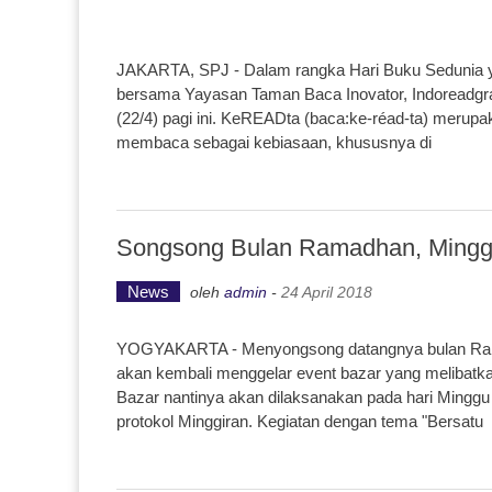
JAKARTA, SPJ - Dalam rangka Hari Buku Sedunia yan
bersama Yayasan Taman Baca Inovator, Indoreadgr
(22/4) pagi ini. KeREADta (baca:ke-réad-ta) meru
membaca sebagai kebiasaan, khususnya di
Songsong Bulan Ramadhan, Minggi
News
oleh
admin
-
24 April 2018
YOGYAKARTA - Menyongsong datangnya bulan Rama
akan kembali menggelar event bazar yang melibat
Bazar nantinya akan dilaksanakan pada hari Minggu 
protokol Minggiran. Kegiatan dengan tema "Bersatu