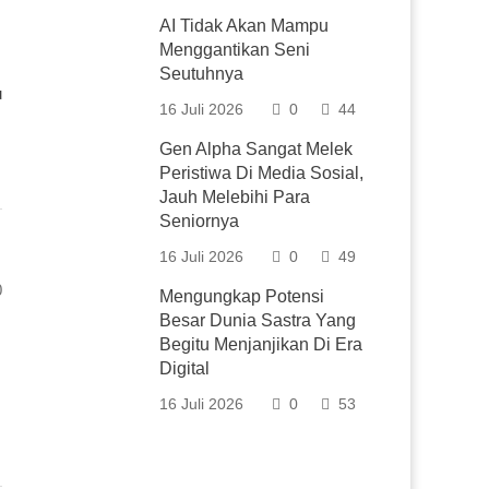
AI Tidak Akan Mampu
Menggantikan Seni
Seutuhnya
u
16 Juli 2026
0
44
Gen Alpha Sangat Melek
Peristiwa Di Media Sosial,
Jauh Melebihi Para
Seniornya
16 Juli 2026
0
49
0
Mengungkap Potensi
Besar Dunia Sastra Yang
Begitu Menjanjikan Di Era
Digital
16 Juli 2026
0
53