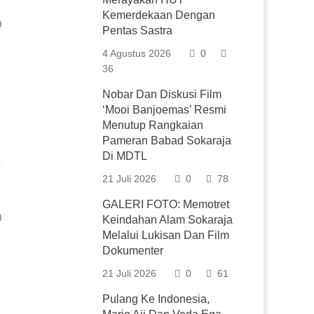
Kemerdekaan Dengan
0
Pentas Sastra
4 Agustus 2026
0
36
Nobar Dan Diskusi Film
‘Mooi Banjoemas’ Resmi
Menutup Rangkaian
Pameran Babad Sokaraja
Di MDTL
21 Juli 2026
0
78
GALERI FOTO: Memotret
0
Keindahan Alam Sokaraja
Melalui Lukisan Dan Film
Dokumenter
21 Juli 2026
0
61
Pulang Ke Indonesia,