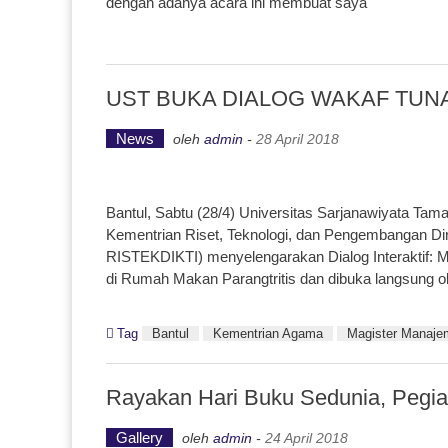
dengan adanya acara ini membuat saya
UST BUKA DIALOG WAKAF TUN
News
oleh
admin
-
28 April 2018
Bantul, Sabtu (28/4) Universitas Sarjanawiyata Ta
Kementrian Riset, Teknologi, dan Pengembangan D
RISTEKDIKTI) menyelengarakan Dialog Interaktif: 
di Rumah Makan Parangtritis dan dibuka langsung 
Tag
Bantul
Kementrian Agama
Magister Manaje
Rayakan Hari Buku Sedunia, Pegia
Gallery
oleh
admin
-
24 April 2018