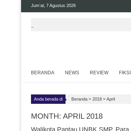
Skip
Jum'at, 7 Agustus 2026
to
content
BERANDA
NEWS
REVIEW
FIKSI
Anda berada di
Beranda >
2018
>
April
MONTH: APRIL 2018
Walikota Pantau UNBK SMP, Para 