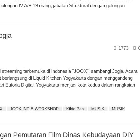
olongan IV A/B 19 orang, jabatan Struktural dengan golongan
ogja
1773
tal streaming terkemuka di Indonesia "JOOX", sambangi Jogja. Acara
 berlangsung di Liquid Kitchen Yogyakarta dengan menggandeng
ri Euforia Digital. Yogyakarta menjadi kota kedua dalam rangkaian
X
JOOX INDIE WORKSHOP
Kikie Pea
MUSIK
MUSIK
engan Pemutaran Film Dinas Kebudayaan DIY