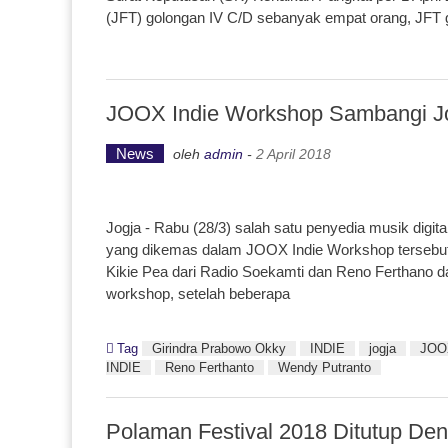
(JFT) golongan IV C/D sebanyak empat orang, JFT g
JOOX Indie Workshop Sambangi J
News
oleh
admin
-
2 April 2018
Jogja - Rabu (28/3) salah satu penyedia musik digi
yang dikemas dalam JOOX Indie Workshop tersebut
Kikie Pea dari Radio Soekamti dan Reno Ferthano da
workshop, setelah beberapa
Tag
Girindra Prabowo Okky
INDIE
jogja
JOO
INDIE
Reno Ferthanto
Wendy Putranto
Polaman Festival 2018 Ditutup D