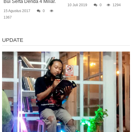
Bui Serta Denda 4 Miliar.
10 Juli 2019
0
1294
15 Agustus 2017
0
1367
UPDATE