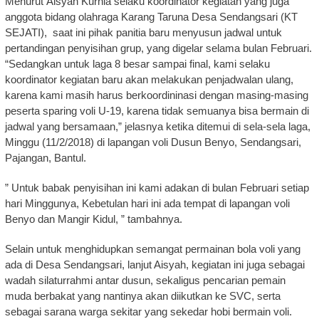
Menurut Aisyah Kurnia selaku koordinator kegiatan yang juga
anggota bidang olahraga Karang Taruna Desa Sendangsari (KT
SEJATI), saat ini pihak panitia baru menyusun jadwal untuk
pertandingan penyisihan grup, yang digelar selama bulan Februari.
“Sedangkan untuk laga 8 besar sampai final, kami selaku
koordinator kegiatan baru akan melakukan penjadwalan ulang,
karena kami masih harus berkoordininasi dengan masing-masing
peserta sparing voli U-19, karena tidak semuanya bisa bermain di
jadwal yang bersamaan,” jelasnya ketika ditemui di sela-sela laga,
Minggu (11/2/2018) di lapangan voli Dusun Benyo, Sendangsari,
Pajangan, Bantul.
” Untuk babak penyisihan ini kami adakan di bulan Februari setiap
hari Minggunya, Kebetulan hari ini ada tempat di lapangan voli
Benyo dan Mangir Kidul, ” tambahnya.
Selain untuk menghidupkan semangat permainan bola voli yang
ada di Desa Sendangsari, lanjut Aisyah, kegiatan ini juga sebagai
wadah silaturrahmi antar dusun, sekaligus pencarian pemain
muda berbakat yang nantinya akan diikutkan ke SVC, serta
sebagai sarana warga sekitar yang sekedar hobi bermain voli.