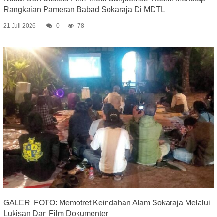
Rangkaian Pameran Babad Sokaraja Di MDTL
21 Juli 2026
0
78
GALERI FOTO: Memotret Keindahan Alam Sokaraja Melalui
Lukisan Dan Film Dokumenter