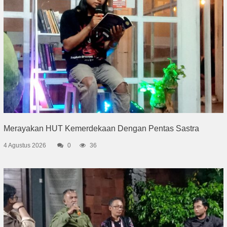
Merayakan HUT Kemerdekaan Dengan Pentas Sastra
4 Agustus 2026
0
36