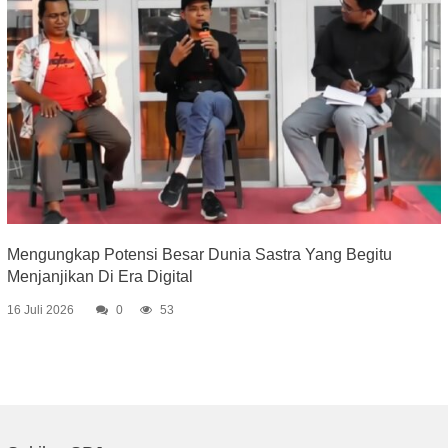
Mengungkap Potensi Besar Dunia Sastra Yang Begitu
Menjanjikan Di Era Digital
16 Juli 2026
0
53