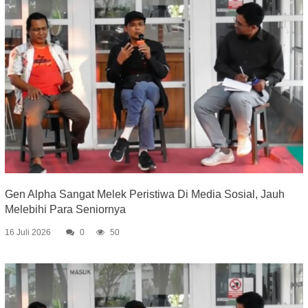
Gen Alpha Sangat Melek Peristiwa Di Media Sosial, Jauh
Melebihi Para Seniornya
16 Juli 2026
0
50