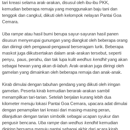
tari kreasi selama arak-arakan, disusul oleh ibu-ibu PKK,
kemudian beberapa remaja yang menggunakan baju tani dan
tenggok dan cangkul, diikuti oleh kelompok nelayan Pantai Goa
Cemara.
Uba rampe
atau hasil bumi berupa sayur-sayuran hasil panen
disusun menyerupai gunungan yang diangkat oleh beberapa orang
dan diiringi oleh pengawal-pengawal berseragam lurik. Beberapa
maskot juga diikutsertakan dalam arak-arakan tersebut, seperti
penyu, paus, perahu, dan tak lupa kulit
wedhus kendhit
yang akan
sebagai hewan yang akan di-
labuh.
Arak-arakan juga diiringi oleh
gamelan yang dimainkan oleh beberapa remaja dan anak-anak.
Kirab dimulai dengan tabuhan gendang yang diikuti oleh iringan
gamelan. Peserta kirab kemudian berarak-arakan sambil
menampilkan tari-tarian. Setelah berjalan kurang lebih dua
kilometer menuju lokasi Pantai Goa Cemara, upacara adat dimulai
dengan penampilan tari kreasi dari masing-masing peran,
dilanjutkan dengan tarian simbolik sebagai ucapan syukur dan
pengusir bencana.
Uba rampe
dan
wedhus kendhit
kemudian
digiring bersama menuju pantai sebagai akhir dari acara kirab