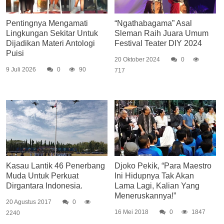
Pentingnya Mengamati
“Ngathabagama” Asal
Lingkungan Sekitar Untuk
Sleman Raih Juara Umum
Dijadikan Materi Antologi
Festival Teater DIY 2024
Puisi
20 Oktober 2024
0
9 Juli 2026
0
90
717
Kasau Lantik 46 Penerbang
Djoko Pekik, “Para Maestro
Muda Untuk Perkuat
Ini Hidupnya Tak Akan
Dirgantara Indonesia.
Lama Lagi, Kalian Yang
Meneruskannya!”
20 Agustus 2017
0
16 Mei 2018
0
1847
2240