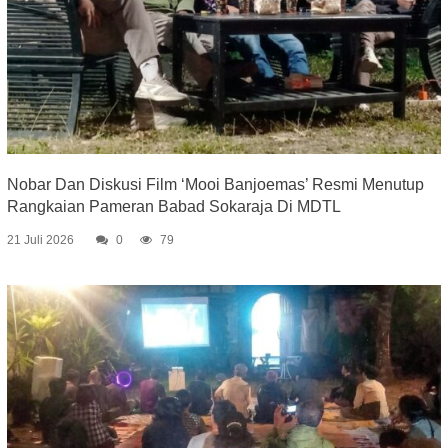
Nobar Dan Diskusi Film ‘Mooi Banjoemas’ Resmi Menutup
Rangkaian Pameran Babad Sokaraja Di MDTL
21 Juli 2026
0
79