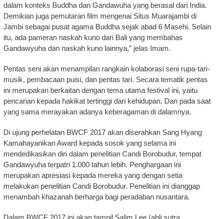
dalam konteks Buddha dan Gandawuha yang berasal dari India.
Demikian juga pemutaran film mengenai Situs Muarajambi di
Jambi sebagai pusat agama Buddha sejak abad 6 Masehi. Selain
itu, ada pameran naskah kuno dari Bali yang membahas
Gandawyuha dan naskah kuno lainnya,” jelas Imam.
Pentas seni akan menampilan rangkain kolaborasi seni rupa-tari-
musik, pembacaan puisi, dan pentas tari. Secara tematik pentas
ini merupakan berkaitan dengan tema utama festival ini, yaitu
pencarian kepada hakikat tertinggi dari kehidupan. Dan pada saat
yang sama merayakan adanya keberagaman di dalamnya.
Di ujung perhelatan BWCF 2017 akan diserahkan Sang Hyang
Kamahayanikan Award kepada sosok yang selama ini
mendedikasikan diri dalam penelitian Candi Borobudur, tempat
Gandawyuha terpatri 1.000 tahun lebih. Penghargaan ini
merupakan apresiasi kepada mereka yang dengan setia
melakukan penelitian Candi Borobudur. Penelitian ini dianggap
menambah khazanah berharga bagi peradaban nusantara.
Dalam BWCF 2017 ini akan tampil Salim Lee (ahli sutra