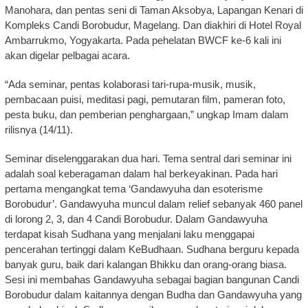
Manohara, dan pentas seni di Taman Aksobya, Lapangan Kenari di
Kompleks Candi Borobudur, Magelang. Dan diakhiri di Hotel Royal
Ambarrukmo, Yogyakarta. Pada pehelatan BWCF ke-6 kali ini
akan digelar pelbagai acara.
“Ada seminar, pentas kolaborasi tari-rupa-musik, musik,
pembacaan puisi, meditasi pagi, pemutaran film, pameran foto,
pesta buku, dan pemberian penghargaan,” ungkap Imam dalam
rilisnya (14/11).
Seminar diselenggarakan dua hari. Tema sentral dari seminar ini
adalah soal keberagaman dalam hal berkeyakinan. Pada hari
pertama mengangkat tema ‘Gandawyuha dan esoterisme
Borobudur’. Gandawyuha muncul dalam relief sebanyak 460 panel
di lorong 2, 3, dan 4 Candi Borobudur. Dalam Gandawyuha
terdapat kisah Sudhana yang menjalani laku menggapai
pencerahan tertinggi dalam KeBudhaan. Sudhana berguru kepada
banyak guru, baik dari kalangan Bhikku dan orang-orang biasa.
Sesi ini membahas Gandawyuha sebagai bagian bangunan Candi
Borobudur dalam kaitannya dengan Budha dan Gandawyuha yang