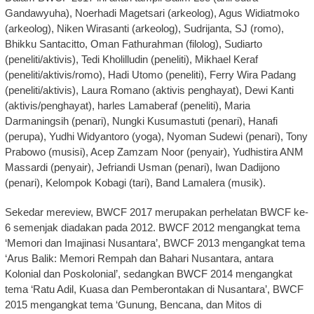
Gandawyuha), Noerhadi Magetsari (arkeolog), Agus Widiatmoko
(arkeolog), Niken Wirasanti (arkeolog), Sudrijanta, SJ (romo),
Bhikku Santacitto, Oman Fathurahman (filolog), Sudiarto
(peneliti/aktivis), Tedi Kholilludin (peneliti), Mikhael Keraf
(peneliti/aktivis/romo), Hadi Utomo (peneliti), Ferry Wira Padang
(peneliti/aktivis), Laura Romano (aktivis penghayat), Dewi Kanti
(aktivis/penghayat), harles Lamaberaf (peneliti), Maria
Darmaningsih (penari), Nungki Kusumastuti (penari), Hanafi
(perupa), Yudhi Widyantoro (yoga), Nyoman Sudewi (penari), Tony
Prabowo (musisi), Acep Zamzam Noor (penyair), Yudhistira ANM
Massardi (penyair), Jefriandi Usman (penari), Iwan Dadijono
(penari), Kelompok Kobagi (tari), Band Lamalera (musik).
Sekedar mereview, BWCF 2017 merupakan perhelatan BWCF ke-
6 semenjak diadakan pada 2012. BWCF 2012 mengangkat tema
‘Memori dan Imajinasi Nusantara’, BWCF 2013 mengangkat tema
‘Arus Balik: Memori Rempah dan Bahari Nusantara, antara
Kolonial dan Poskolonial’, sedangkan BWCF 2014 mengangkat
tema ‘Ratu Adil, Kuasa dan Pemberontakan di Nusantara’, BWCF
2015 mengangkat tema ‘Gunung, Bencana, dan Mitos di