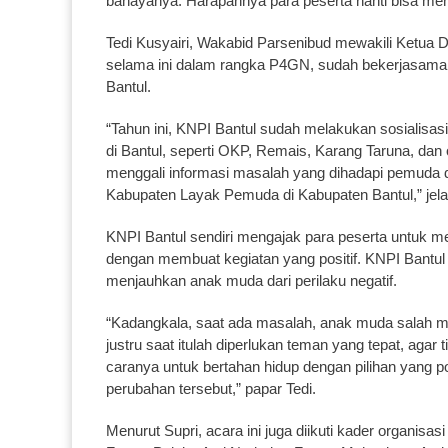
bahayanya. Harapannya para peserta nanti bisa me
Tedi Kusyairi, Wakabid Parsenibud mewakili Ketu
selama ini dalam rangka P4GN, sudah bekerjasama 
Bantul.
“Tahun ini, KNPI Bantul sudah melakukan sosialis
di Bantul, seperti OKP, Remais, Karang Taruna, dan o
menggali informasi masalah yang dihadapi pemuda d
Kabupaten Layak Pemuda di Kabupaten Bantul,” jela
KNPI Bantul sendiri mengajak para peserta untuk m
dengan membuat kegiatan yang positif. KNPI Bantul t
menjauhkan anak muda dari perilaku negatif.
“Kadangkala, saat ada masalah, anak muda salah me
justru saat itulah diperlukan teman yang tepat, aga
caranya untuk bertahan hidup dengan pilihan yang pos
perubahan tersebut,” papar Tedi.
Menurut Supri, acara ini juga diikuti kader organis