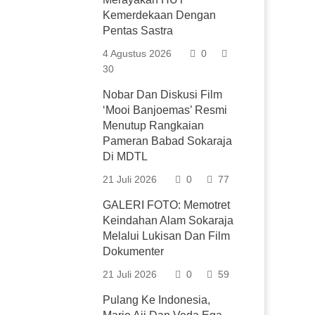
Kemerdekaan Dengan
Pentas Sastra
4 Agustus 2026
0
30
Nobar Dan Diskusi Film
‘Mooi Banjoemas’ Resmi
Menutup Rangkaian
Pameran Babad Sokaraja
Di MDTL
21 Juli 2026
0
77
GALERI FOTO: Memotret
Keindahan Alam Sokaraja
Melalui Lukisan Dan Film
Dokumenter
21 Juli 2026
0
59
Pulang Ke Indonesia,