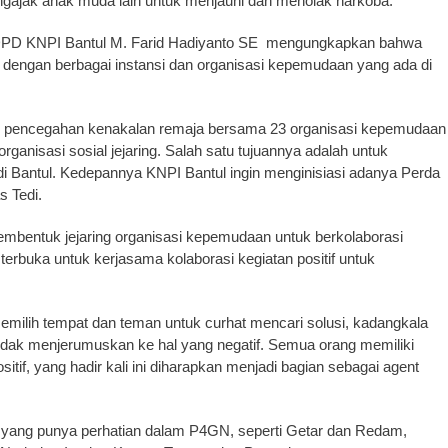
ngajak anak muda lain untuk menjauhi dan menolak narkoba.
a DPD KNPI Bantul M. Farid Hadiyanto SE mengungkapkan bahwa
dengan berbagai instansi dan organisasi kepemudaan yang ada di
asi pencegahan kenakalan remaja bersama 23 organisasi kepemudaan
rganisasi sosial jejaring. Salah satu tujuannya adalah untuk
i Bantul. Kedepannya KNPI Bantul ingin menginisiasi adanya Perda
s Tedi.
embentuk jejaring organisasi kepemudaan untuk berkolaborasi
erbuka untuk kerjasama kolaborasi kegiatan positif untuk
milih tempat dan teman untuk curhat mencari solusi, kadangkala
r tidak menjerumuskan ke hal yang negatif. Semua orang memiliki
itif, yang hadir kali ini diharapkan menjadi bagian sebagai agent
asi yang punya perhatian dalam P4GN, seperti Getar dan Redam,