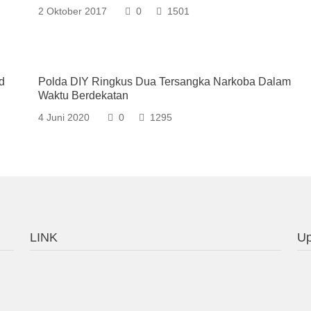
2 Oktober 2017
0
1501
d
Polda DIY Ringkus Dua Tersangka Narkoba Dalam
Waktu Berdekatan
4 Juni 2020
0
1295
LINK
Up