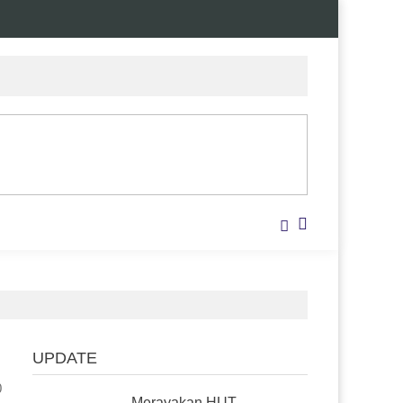
UPDATE
0
Merayakan HUT