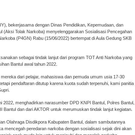
Y), bekerjasama dengan Dinas Pendidikan, Kepemudaan, dan
ul (Aksi Tolak Narkoba) menyelenggarakan Sosialisasi Pencegahan
arkoba (P4GN) Rabu (15/06/2022) bertempat di Aula Gedung SKB
ksanakan sebagai tindak lanjut dari program TOT Anti Narkoba yang
ihan Bantul awal tahun 2022.
ar, mereka dari pelajar, mahasiswa dan pemuda umum usia 17-30
tetapi pendaftaran ditutup karena kuota sudah terpenuhi, kami panitia
upri.
Juni 2022, menghadirkan narasumber DPD KNPI Bantul, Polres Bantul,
Bantul dan dari AKTOR untuk merumuskan tindak lanjut kegiatan.
an Olahraga Disdikpora Kabupaten Bantul, dalam sambutannya
ka mencegah peredaran narkoba dengan sosialisasi sejak dini akan