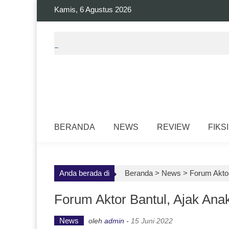
Skip
Kamis, 6 Agustus 2026
to
content
BERANDA
NEWS
REVIEW
FIKSI
Anda berada di
Beranda >
News
>
Forum Aktor
Forum Aktor Bantul, Ajak Ana
News
oleh
admin
-
15 Juni 2022