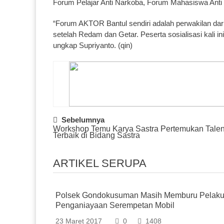
Forum Pelajar Anti Narkoba, Forum Mahasiswa Anti
“Forum AKTOR Bantul sendiri adalah perwakilan dar
setelah Redam dan Getar. Peserta sosialisasi kali in
ungkap Supriyanto. (qin)
Post
Sebelumnya
Workshop Temu Karya Sastra Pertemukan Talen
Navigation
Terbaik di Bidang Sastra
ARTIKEL SERUPA
Polsek Gondokusuman Masih Memburu Pelak
Penganiayaan Serempetan Mobil
23 Maret 2017
0
1408