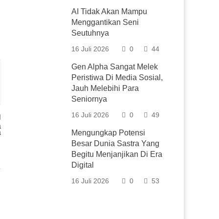
AI Tidak Akan Mampu
Menggantikan Seni
Seutuhnya
16 Juli 2026
0
44
Gen Alpha Sangat Melek
Peristiwa Di Media Sosial,
Jauh Melebihi Para
Seniornya
16 Juli 2026
0
49
a
a
Mengungkap Potensi
Besar Dunia Sastra Yang
Begitu Menjanjikan Di Era
Digital
16 Juli 2026
0
53