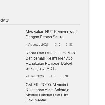
date
Merayakan HUT Kemerdekaan
Dengan Pentas Sastra
4 Agustus 2026
0
33
Nobar Dan Diskusi Film ‘Mooi
Banjoemas’ Resmi Menutup
Rangkaian Pameran Babad
Sokaraja Di MDTL
21 Juli 2026
0
78
GALERI FOTO: Memotret
Keindahan Alam Sokaraja
Melalui Lukisan Dan Film
Dokumenter