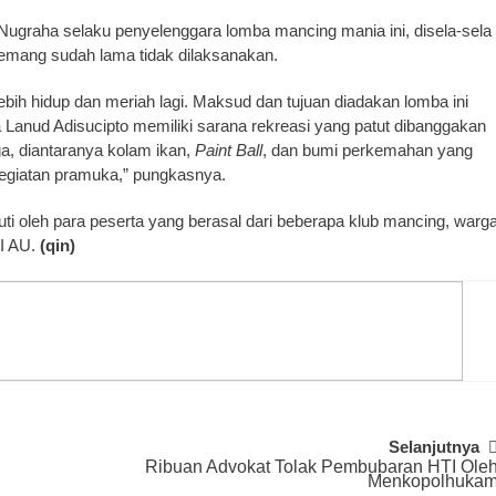
ugraha selaku penyelenggara lomba mancing mania ini, disela-sela
mang sudah lama tidak dilaksanakan.
ih hidup dan meriah lagi. Maksud dan tujuan diadakan lomba ini
nud Adisucipto memiliki sarana rekreasi yang patut dibanggakan
a, diantaranya kolam ikan,
Paint Ball
, dan bumi perkemahan yang
kegiatan pramuka,” pungkasnya.
uti oleh para peserta yang berasal dari beberapa klub mancing, warg
NI AU.
(qin)
Selanjutnya
Ribuan Advokat Tolak Pembubaran HTI Ole
Menkopolhuka