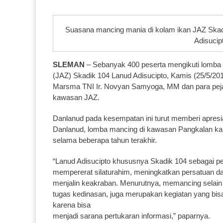
Suasana mancing mania di kolam ikan JAZ Skadi
Adisucip
SLEMAN
– Sebanyak 400 peserta mengikuti lomba 
(JAZ) Skadik 104 Lanud Adisucipto, Kamis (25/5/2017
Marsma TNI Ir. Novyan Samyoga, MM dan para peja
kawasan JAZ.
Danlanud pada kesempatan ini turut memberi apresi
Danlanud, lomba mancing di kawasan Pangkalan kali
selama beberapa tahun terakhir.
“Lanud Adisucipto khususnya Skadik 104 sebagai p
mempererat silaturahim, meningkatkan persatuan d
menjalin keakraban. Menurutnya, memancing selain
tugas kedinasan, juga merupakan kegiatan yang bi
karena bisa
menjadi sarana pertukaran informasi,” paparnya.