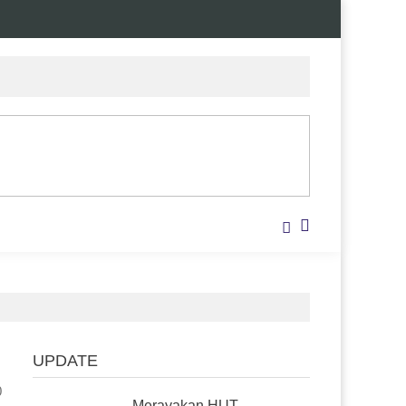
UPDATE
0
Merayakan HUT