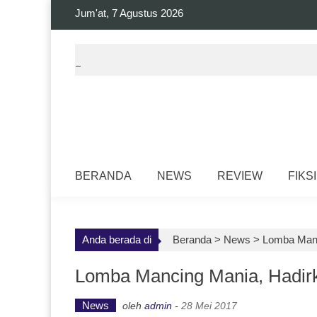
Skip
Jum'at, 7 Agustus 2026
to
content
BERANDA
NEWS
REVIEW
FIKSI
Anda berada di
Beranda >
News
>
Lomba Manc
Lomba Mancing Mania, Hadirk
News
oleh
admin
-
28 Mei 2017