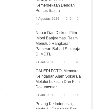
Kemerdekaan Dengan
Pentas Sastra
4 Agustus 2026
0
33
Nobar Dan Diskusi Film
‘Mooi Banjoemas’ Resmi
Menutup Rangkaian
Pameran Babad Sokaraja
Di MDTL
21 Juli 2026
0
78
GALERI FOTO: Memotret
Keindahan Alam Sokaraja
Melalui Lukisan Dan Film
Dokumenter
-
21 Juli 2026
0
60
Pulang Ke Indonesia,