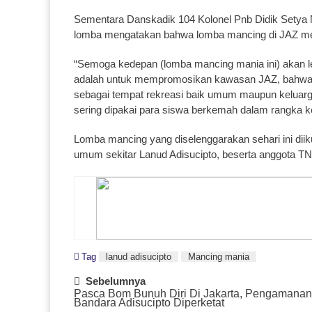
Sementara Danskadik 104 Kolonel Pnb Didik Setya N
lomba mengatakan bahwa lomba mancing di JAZ me
“Semoga kedepan (lomba mancing mania ini) akan leb
adalah untuk mempromosikan kawasan JAZ, bahwa La
sebagai tempat rekreasi baik umum maupun keluarg
sering dipakai para siswa berkemah dalam rangka 
Lomba mancing yang diselenggarakan sehari ini diik
umum sekitar Lanud Adisucipto, beserta anggota T
Tag
lanud adisucipto
Mancing mania
Post
Sebelumnya
Pasca Bom Bunuh Diri Di Jakarta, Pengamanan
Navigation
Bandara Adisucipto Diperketat