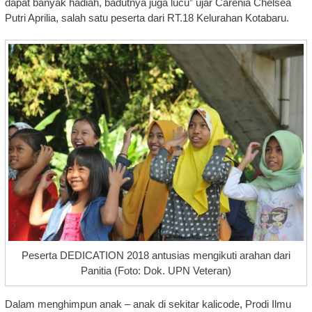
dapat banyak hadiah, badutnya juga lucu” ujar Carenia Chelsea
Putri Aprilia, salah satu peserta dari RT.18 Kelurahan Kotabaru.
Peserta DEDICATION 2018 antusias mengikuti arahan dari
Panitia (Foto: Dok. UPN Veteran)
Dalam menghimpun anak – anak di sekitar kalicode, Prodi Ilmu