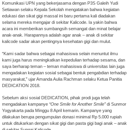
Komunikasi UPN yang bekerjasama dengan P3S Galeih Yudi
Setiawan selaku Kepala Sekolah mengatakan bahwa kegiatan
edukasi dan sikat gigi massal ini baru pertama kali diadakan
selama mereka mengajar di sekitar Kalicode. Ia yakin bahwa
acara ini memberikan sumbangsih semangat dan minat belajar
anak-anak. Harapannya adalah agar anak – anak di sekitar
kalicode sadar akan pentingnya kesehatan gigi dan mulut.
“Kami sadar bahwa sebagai mahasiswa selain menuntut ilmu
kami juga harus meningkatkan kepedulian terhadap sesama, dan
saya berharap teman – teman mahasiswa di universitas lain juga
mengadakan kegiatan sosial sebagai bentuk pengabdian terhadap
masyarakat,” ujar Amanda Aulia Rachman selaku Ketua Panitia
DEDICATION 2018.
Sebelum aksi sosial DEDICATION, pihak prodi juga telah
mengadakan kampanye
“One Smile for Another Smile”
di Sunmor
Yogyakarta pada Minggu 8 April kemarin. Kampanye yang
dilakukan berupa pengumpulan donasi minimal Rp 5.000 rupiah
untuk ditukarkan dengan sikat gigi dan pasta gigi bagi anak – anak
di sekitar Sungai Kalicode.