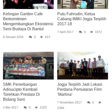
Kelingan Garden Cafe
Putu Fahrudin, Ketua
Berkomitmen
Cabang IMIKI Jogja Terpilih
Mengembangkan Eksistensi
2017-18
Seni-Budaya Di Bantul
7 April 2017
0
1972
8 Januari 2026
0
613
SMK Penerbangan
Jogja Terpilih Jadi Lokasi
Adisucipto Kembali
Perdana Pemutaran Film
Torehkan Prestasi Di
‘Marlina’
Bidang Seni
7 November 2017
0
2 Mei 2017
0
2325
2394