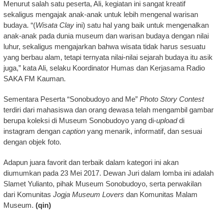
Menurut salah satu peserta, Ali, kegiatan ini sangat kreatif
sekaligus mengajak anak-anak untuk lebih mengenal warisan
budaya. “(
Wisata Clay
ini) satu hal yang baik untuk mengenalkan
anak-anak pada dunia museum dan warisan budaya dengan nilai
luhur, sekaligus mengajarkan bahwa wisata tidak harus sesuatu
yang berbau alam, tetapi ternyata nilai-nilai sejarah budaya itu asik
juga,” kata Ali, selaku Koordinator Humas dan Kerjasama Radio
SAKA FM Kauman.
Sementara Peserta “Sonobudoyo and Me”
Photo Story Contest
terdiri dari mahasiswa dan orang dewasa telah mengambil gambar
berupa koleksi di Museum Sonobudoyo yang di-
upload
di
instagram dengan
caption
yang menarik, informatif, dan sesuai
dengan objek foto.
Adapun juara favorit dan terbaik dalam kategori ini akan
diumumkan pada 23 Mei 2017. Dewan Juri dalam lomba ini adalah
Slamet Yulianto, pihak Museum Sonobudoyo, serta perwakilan
dari Komunitas
Jogja Museum Lovers
dan Komunitas Malam
Museum.
(qin)