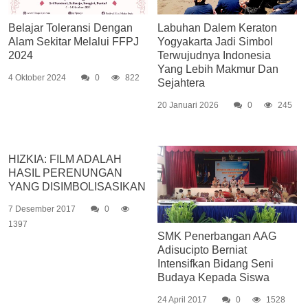
Belajar Toleransi Dengan
Labuhan Dalem Keraton
Alam Sekitar Melalui FFPJ
Yogyakarta Jadi Simbol
2024
Terwujudnya Indonesia
Yang Lebih Makmur Dan
4 Oktober 2024
0
822
Sejahtera
20 Januari 2026
0
245
HIZKIA: FILM ADALAH
HASIL PERENUNGAN
YANG DISIMBOLISASIKAN
7 Desember 2017
0
1397
SMK Penerbangan AAG
Adisucipto Berniat
Intensifkan Bidang Seni
Budaya Kepada Siswa
24 April 2017
0
1528