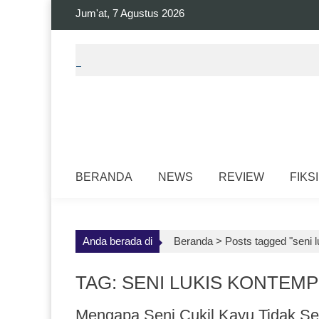
Skip
Jum'at, 7 Agustus 2026
to
content
BERANDA
NEWS
REVIEW
FIKSI
Anda berada di
Beranda >
Posts tagged "seni 
TAG: SENI LUKIS KONTEM
Mengapa Seni Cukil Kayu Tidak Se