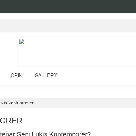
OPINI
GALLERY
lukis kontemporer"
PORER
tenar Seni Lukis Kontemporer?